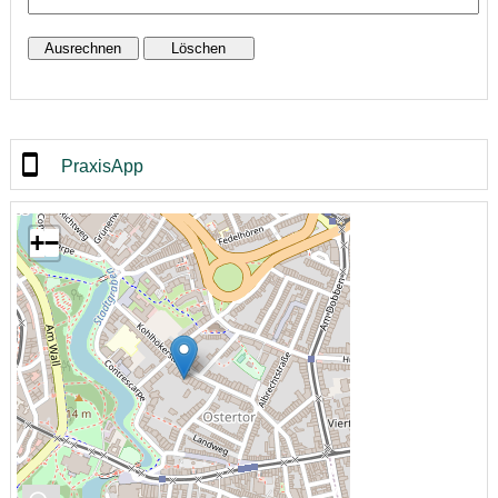
PraxisApp
+
−