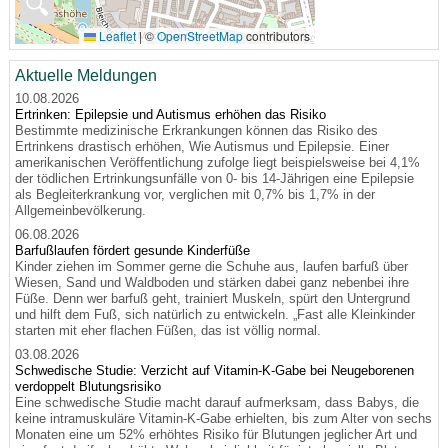
🔍
Leaflet
|
©
OpenStreetMap
contributors
Aktuelle Meldungen
10.08.2026
Ertrinken: Epilepsie und Autismus erhöhen das Risiko
Bestimmte medizinische Erkrankungen können das Risiko des
Ertrinkens drastisch erhöhen, Wie Autismus und Epilepsie. Einer
amerikanischen Veröffentlichung zufolge liegt beispielsweise bei 4,1%
der tödlichen Ertrinkungsunfälle von 0- bis 14-Jährigen eine Epilepsie
als Begleiterkrankung vor, verglichen mit 0,7% bis 1,7% in der
Allgemeinbevölkerung.
06.08.2026
Barfußlaufen fördert gesunde Kinderfüße
Kinder ziehen im Sommer gerne die Schuhe aus, laufen barfuß über
Wiesen, Sand und Waldboden und stärken dabei ganz nebenbei ihre
Füße. Denn wer barfuß geht, trainiert Muskeln, spürt den Untergrund
und hilft dem Fuß, sich natürlich zu entwickeln. „Fast alle Kleinkinder
starten mit eher flachen Füßen, das ist völlig normal.
03.08.2026
Schwedische Studie: Verzicht auf Vitamin-K-Gabe bei Neugeborenen
verdoppelt Blutungsrisiko
Eine schwedische Studie macht darauf aufmerksam, dass Babys, die
keine intramuskuläre Vitamin-K-Gabe erhielten, bis zum Alter von sechs
Monaten eine um 52% erhöhtes Risiko für Blutungen jeglicher Art und