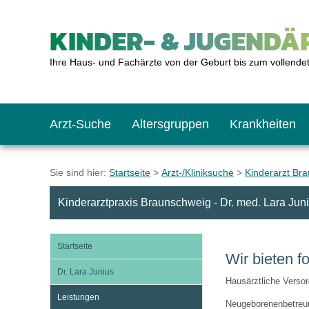
KINDER- & JUGENDÄR
Ihre Haus- und Fachärzte von der Geburt bis zum vollende
Arzt-Suche
Altersgruppen
Krankheiten
Das erste Jahr
Baby: U1 bis U6
Impfkalender
Notrufnummern
Notdienste
BMI-Rechner
Sie sind hier:
Startseite
>
Arzt-/Kliniksuche
>
Kinderarzt Br
Kinderarztpraxis Braunschweig - Dr. med. Lara Jun
Kleinkinder
Kleinkind: U7 bis 
Impfen: Wann und w
Giftnotruf
Sozialpädiatrie
Körpergrößen-Rec
Startseite
Wir bieten f
Schulkinder
Schulkind: U10 bi
Was muss man bea
Hausapotheke
Gesundheitsämter
Blutdruckrechner
Dr. Lara Junius
Hausärztliche Verso
Leistungen
Jugendliche
Teenager: J1 bis J
Impfreaktionen
Sofortmaßnahmen
Link-Tipps
Wachstum-Rechne
Neugeborenenbetreuu