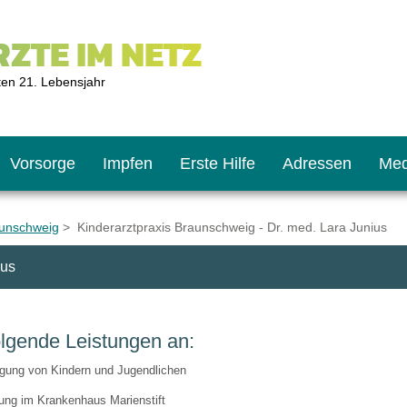
ZTE IM NETZ
ten 21. Lebensjahr
Vorsorge
Impfen
Erste Hilfe
Adressen
Med
aunschweig
> Kinderarztpraxis Braunschweig - Dr. med. Lara Junius
ius
U9
ie oft?
hner
olgende Leistungen an:
s U11
chten?
rgung von Kindern und Jugendlichen
2
r
ng im Krankenhaus Marienstift