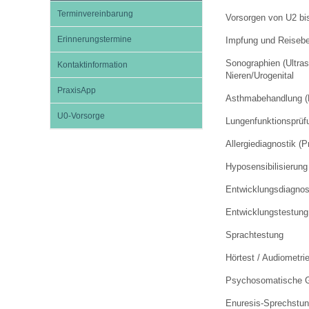
Terminvereinbarung
Vorsorgen von U2 bi
Erinnerungstermine
Impfsicherheit
Notdienste
Empfehlungen zum
Impfung und Reisebe
Sonographien (Ultras
Kontaktinformation
Nieren/Urogenital
Häufige Fragen
Hörlexikon
PraxisApp
Asthmabehandlung 
U0-Vorsorge
Lungenfunktionsprüf
Recht auf Impfung
Material zu den Vo
Allergiediagnostik (P
Hyposensibilisierung
Vorsorge- und Impf
Entwicklungskalen
Entwicklungsdiagnos
Entwicklungstestung
Broschüren und Inf
Sprachtestung
Hörtest / Audiometri
Familienzeit gesun
Psychosomatische G
Enuresis-Sprechstu