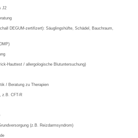
s J2
 Bildschirmmediengebrauch
ratung
chall DEGUM-zertifizert): Säuglingshüfte, Schädel, Bauchraum,
(DMP)
ung
rsorgen
rick-Hauttest / allergologische Blutuntersuchung)
erinnerung
der
tik / Beratung zu Therapien
, z.B. CFT-R
ormationsflyer
e
d gestalten
rundversorgung (z.B. Reizdarmsyndrom)
nde