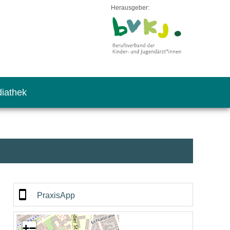
Herausgeber:
iathek
PraxisApp
+
−