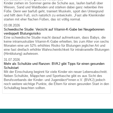
Kinder ziehen im Sommer gerne die Schuhe aus, laufen barfuß über
Wiesen, Sand und Waldboden und stärken dabei ganz nebenbei ihre
Füße. Denn wer barfuß geht, trainiert Muskeln, spürt den Untergrund
und hilft dem Fuß, sich natürlich zu entwickeln. „Fast alle Kleinkinder
starten mit eher flachen Füßen, das ist völlig normal.
03.08.2026
Schwedische Studie: Verzicht auf Vitamin-K-Gabe bei Neugeborenen
verdoppelt Blutungsrisiko
Eine schwedische Studie macht darauf aufmerksam, dass Babys, die
keine intramuskuläre Vitamin-K-Gabe erhielten, bis zum Alter von sechs
Monaten eine um 52% erhöhtes Risiko für Blutungen jeglicher Art und
eine fast dreifach erhöhte Wahrscheinlichkeit für intrakranielle Blutungen
(Hirnblutung) aufwiesen.
31.07.2026
Mehr als Schultüte und Ranzen: BVKJ gibt Tipps für einen gesunden
Schulstart
Mit der Einschulung beginnt für viele Kinder ein neuer Lebensabschnitt.
Neben Schultüte, Mäppchen und Sporttasche gibt es aus Sicht des
Berufsverbands der Kinder- und Jugendärzt*innen e.V. (BVKJ) jedoch
noch weitere wichtige Punkte, die Eltern für einen gesunden Start in den
Schulalltag beachten sollten.