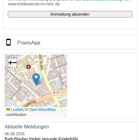
www.kinderaerzte-im-netz.de
PraxisApp
+
−
🔍
Leaflet
|
©
OpenStreetMap
contributors
Aktuelle Meldungen
06.08.2026
Barfußlaufen fördert gesunde Kinderfüße