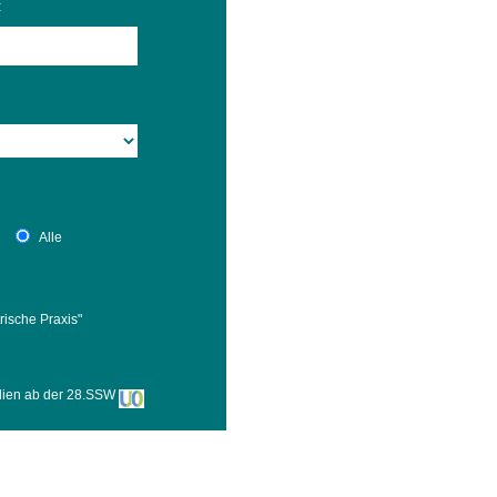
:
 Bildschirmmediengebrauch
rsorgen
Alle
erinnerung
der
rische Praxis"
ormationsflyer
ilien ab der 28.SSW
d gestalten