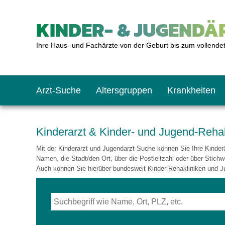
KINDER- & JUGENDÄR
Ihre Haus- und Fachärzte von der Geburt bis zum vollende
Arzt-Suche
Altersgruppen
Krankheiten
Das erste Jahr
Baby: U1 bis U6
Impfkalender
Notrufnummern
Notdienste
BMI-Rechner
Kinderarzt & Kinder- und Jugend-Reha
Mit der Kinderarzt und Jugendarzt-Suche können Sie Ihre Kinderär
Kleinkinder
Kleinkind: U7 bis 
Impfen: Wann und w
Giftnotruf
Sozialpädiatrie
Körpergrößen-Rec
Namen, die Stadt/den Ort, über die Postleitzahl oder über Stichw
Auch können Sie hierüber bundesweit Kinder-Rehakliniken und J
Schulkinder
Schulkind: U10 bi
Was muss man bea
Hausapotheke
Gesundheitsämter
Blutdruckrechner
Jugendliche
Teenager: J1 bis J
Impfreaktionen
Sofortmaßnahmen
Link-Tipps
Wachstum-Rechne