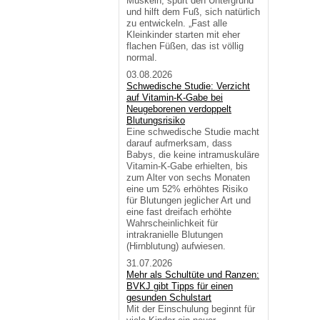
Muskeln, spürt den Untergrund
und hilft dem Fuß, sich natürlich
zu entwickeln. „Fast alle
Kleinkinder starten mit eher
flachen Füßen, das ist völlig
normal.
03.08.2026
Schwedische Studie: Verzicht
auf Vitamin-K-Gabe bei
Neugeborenen verdoppelt
Blutungsrisiko
Eine schwedische Studie macht
darauf aufmerksam, dass
Babys, die keine intramuskuläre
Vitamin-K-Gabe erhielten, bis
zum Alter von sechs Monaten
eine um 52% erhöhtes Risiko
für Blutungen jeglicher Art und
eine fast dreifach erhöhte
Wahrscheinlichkeit für
intrakranielle Blutungen
(Hirnblutung) aufwiesen.
31.07.2026
Mehr als Schultüte und Ranzen:
BVKJ gibt Tipps für einen
gesunden Schulstart
Mit der Einschulung beginnt für