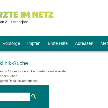
ZTE IM NETZ
ten 21. Lebensjahr
Vorsorge
Impfen
Erste Hilfe
Adressen
Med
klinik-Suche
ztin / Ihren Kinderarzt entweder direkt über den
U9
ie oft?
hner
örter suchen.
ugend-Rehakliniken suchen.
s U11
chten?
2
r