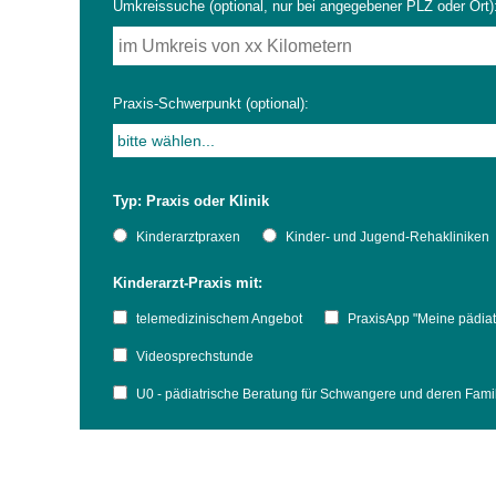
Umkreissuche (optional, nur bei angegebener PLZ oder Ort)
Impfsicherheit
Notdienste
Empfehlungen zum
Praxis-Schwerpunkt (optional):
Häufige Fragen
Hörlexikon
Typ: Praxis oder Klinik
Recht auf Impfung
Material zu den Vo
Kinderarztpraxen
Kinder- und Jugend-Rehakliniken
Kinderarzt-Praxis mit:
Vorsorge- und Impf
Entwicklungskalen
telemedizinischem Angebot
PraxisApp "Meine pädiat
Broschüren und Inf
Videosprechstunde
U0 - pädiatrische Beratung für Schwangere und deren Fam
Familienzeit gesun