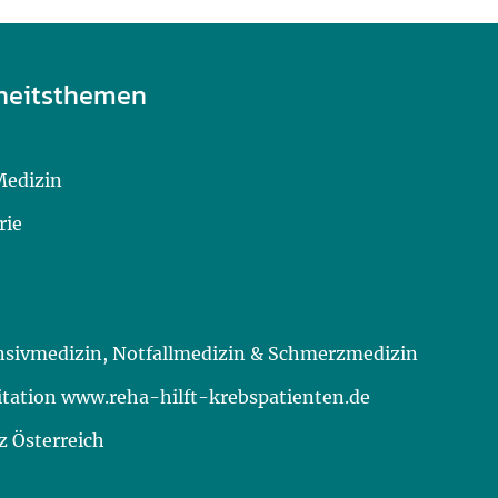
heitsthemen
Medizin
rie
ensivmedizin, Notfallmedizin & Schmerzmedizin
itation www.reha-hilft-krebspatienten.de
 Österreich