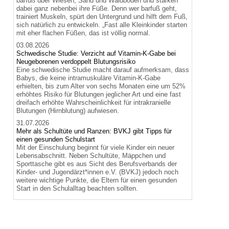
barfuß über Wiesen, Sand und Waldboden und stärken
dabei ganz nebenbei ihre Füße. Denn wer barfuß geht,
trainiert Muskeln, spürt den Untergrund und hilft dem Fuß,
sich natürlich zu entwickeln. „Fast alle Kleinkinder starten
mit eher flachen Füßen, das ist völlig normal.
03.08.2026
Schwedische Studie: Verzicht auf Vitamin-K-Gabe bei
Neugeborenen verdoppelt Blutungsrisiko
Eine schwedische Studie macht darauf aufmerksam, dass
Babys, die keine intramuskuläre Vitamin-K-Gabe
erhielten, bis zum Alter von sechs Monaten eine um 52%
erhöhtes Risiko für Blutungen jeglicher Art und eine fast
dreifach erhöhte Wahrscheinlichkeit für intrakranielle
Blutungen (Hirnblutung) aufwiesen.
31.07.2026
Mehr als Schultüte und Ranzen: BVKJ gibt Tipps für
einen gesunden Schulstart
Mit der Einschulung beginnt für viele Kinder ein neuer
Lebensabschnitt. Neben Schultüte, Mäppchen und
Sporttasche gibt es aus Sicht des Berufsverbands der
Kinder- und Jugendärzt*innen e.V. (BVKJ) jedoch noch
weitere wichtige Punkte, die Eltern für einen gesunden
Start in den Schulalltag beachten sollten.