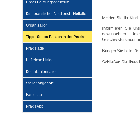
Unser Leistungsspektrum
Kinderärztlicher Notdienst - Notfälle
Impfsicherheit
Notdienste
Empfehlungen zum
Melden Sie Ihr Kind 
Organisation
Informieren Sie un
gewünschten Unte
Tipps für den Besuch in der Praxis
Häufige Fragen
Hörlexikon
Geschwisterkinder au
Praxislage
Bringen Sie bitte für
Recht auf Impfung
Material zu den Vo
Hilfreiche Links
Schließen Sie Ihren 
Kontaktinformation
Vorsorge- und Impf
Entwicklungskalen
Stellenangebote
Famulatur
Broschüren und Inf
PraxisApp
Familienzeit gesun