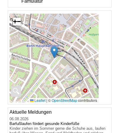
Famulatur
+
−
🔍
Leaflet
|
©
OpenStreetMap
contributors
Aktuelle Meldungen
06.08.2026
Barfußlaufen fördert gesunde Kinderfüße
Kinder ziehen im Sommer gerne die Schuhe aus, laufen