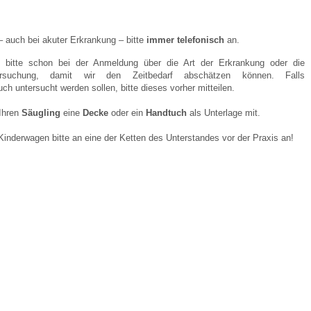
 Bildschirmmediengebrauch
– auch bei akuter Erkrankung – bitte
immer telefonisch
an.
s bitte schon bei der Anmeldung über die Art der Erkrankung oder die
rsuchung, damit wir den Zeitbedarf abschätzen können. Falls
ch untersucht werden sollen, bitte dieses vorher mitteilen.
 Ihren
Säugling
eine
Decke
oder ein
Handtuch
als Unterlage mit.
rsorgen
Kinderwagen bitte an eine der Ketten des Unterstandes vor der Praxis an!
erinnerung
der
ormationsflyer
d gestalten