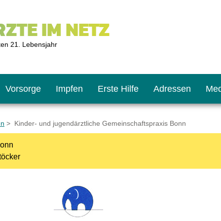
ZTE IM NETZ
ten 21. Lebensjahr
Vorsorge
Impfen
Erste Hilfe
Adressen
Med
nn
> Kinder- und jugendärztliche Gemeinschaftspraxis Bonn
Bonn
U9
ie oft?
hner
töcker
s U11
chten?
2
r