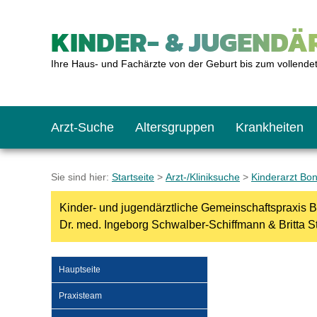
KINDER- & JUGENDÄR
Ihre Haus- und Fachärzte von der Geburt bis zum vollende
Arzt-Suche
Altersgruppen
Krankheiten
Das erste Jahr
Baby: U1 bis U6
Impfkalender
Notrufnummern
Notdienste
BMI-Rechner
Sie sind hier:
Startseite
>
Arzt-/Kliniksuche
>
Kinderarzt Bo
Kinder- und jugendärztliche Gemeinschaftspraxis 
Kleinkinder
Kleinkind: U7 bis 
Impfen: Wann und w
Giftnotruf
Sozialpädiatrie
Körpergrößen-Rec
Dr. med. Ingeborg Schwalber-Schiffmann & Britta S
Schulkinder
Schulkind: U10 bi
Was muss man bea
Hausapotheke
Gesundheitsämter
Blutdruckrechner
Hauptseite
Praxisteam
Jugendliche
Teenager: J1 bis J
Impfreaktionen
Sofortmaßnahmen
Link-Tipps
Wachstum-Rechne