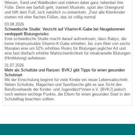
Wiesen, Sand und Waldboden und stärken dabei ganz nebenbei ihre
Füße. Denn wer barfuß geht, trainiert Muskeln, spürt den Untergrund
und hilft dem Fuß, sich natürlich zu entwickeln. „Fast alle Kleinkinder
starten mit eher flachen Füßen, das ist völlig normal.
03.08.2026
Schwedische Studie: Verzicht auf Vitamin-K-Gabe bei Neugeborenen
verdoppelt Blutungsrisiko
Eine schwedische Studie macht darauf aufmerksam, dass Babys, die
keine intramuskuläre Vitamin-K-Gabe erhielten, bis zum Alter von sechs
Monaten eine um 52% erhöhtes Risiko für Blutungen jeglicher Art und
eine fast dreifach erhöhte Wahrscheinlichkeit für intrakranielle Blutungen
(Hirnblutung) aufwiesen.
31.07.2026
Mehr als Schultüte und Ranzen: BVKJ gibt Tipps für einen gesunden
Schulstart
Mit der Einschulung beginnt für viele Kinder ein neuer Lebensabschnitt.
Neben Schultüte, Mäppchen und Sporttasche gibt es aus Sicht des
Berufsverbands der Kinder- und Jugendärzt*innen e.V. (BVKJ) jedoch
noch weitere wichtige Punkte, die Eltern für einen gesunden Start in den
Schulalltag beachten sollten.