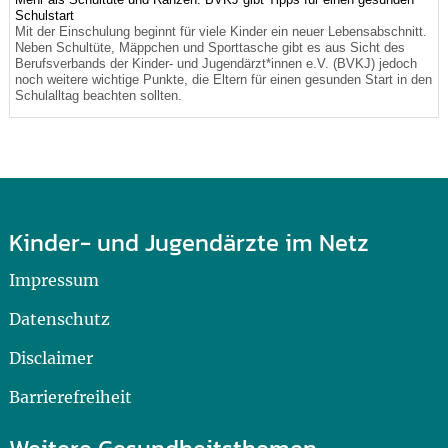
Schulstart
Mit der Einschulung beginnt für viele Kinder ein neuer Lebensabschnitt.
Neben Schultüte, Mäppchen und Sporttasche gibt es aus Sicht des
Berufsverbands der Kinder- und Jugendärzt*innen e.V. (BVKJ) jedoch
noch weitere wichtige Punkte, die Eltern für einen gesunden Start in den
Schulalltag beachten sollten.
Kinder- und Jugendärzte im Netz
Impressum
Datenschutz
Disclaimer
Barrierefreiheit