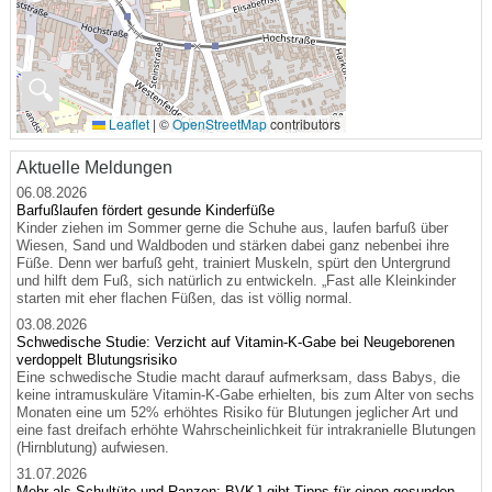
🔍
Leaflet
|
©
OpenStreetMap
contributors
Aktuelle Meldungen
06.08.2026
Barfußlaufen fördert gesunde Kinderfüße
Kinder ziehen im Sommer gerne die Schuhe aus, laufen barfuß über
Wiesen, Sand und Waldboden und stärken dabei ganz nebenbei ihre
Füße. Denn wer barfuß geht, trainiert Muskeln, spürt den Untergrund
und hilft dem Fuß, sich natürlich zu entwickeln. „Fast alle Kleinkinder
starten mit eher flachen Füßen, das ist völlig normal.
03.08.2026
Schwedische Studie: Verzicht auf Vitamin-K-Gabe bei Neugeborenen
verdoppelt Blutungsrisiko
Eine schwedische Studie macht darauf aufmerksam, dass Babys, die
keine intramuskuläre Vitamin-K-Gabe erhielten, bis zum Alter von sechs
Monaten eine um 52% erhöhtes Risiko für Blutungen jeglicher Art und
eine fast dreifach erhöhte Wahrscheinlichkeit für intrakranielle Blutungen
(Hirnblutung) aufwiesen.
31.07.2026
Mehr als Schultüte und Ranzen: BVKJ gibt Tipps für einen gesunden