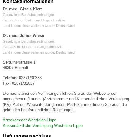
Kontaktinformationen
Dr. med. Gisela Klett
Gesetzliche Berufsbezeichnungen:
Fachärztin für Kinder- und Jugendmedizin
Land in dem diese verliehen wurde: Deutschland
Dr. med. Julius Wiese
Gesetzliche Berufsbezeichnungen:
Facharzt für Kinder- und Jugendmedizin
Land in dem diese verliehen wurde: Deutschland
Sertürnerstrasse 1
46397 Bocholt
Telefon:
02871/30333
Fax:
02871/32027
Die nachstehenden Verlinkungen führen Sie zu der Webseite der
angegebenen (Landes-)Ärztekammer und Kassenärztlichen Vereinigung
(KV). Auf der Webseite der (Landes-)Ärztekammer finden Sie auch die
geltenden berufsrechtlichen Regelungen.
Ärztekammer Westfalen-Lippe
Kassenärztliche Vereinigung Westfalen-Lippe
Haftungsausschluss