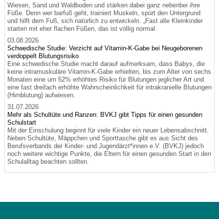
Wiesen, Sand und Waldboden und stärken dabei ganz nebenbei ihre
Füße. Denn wer barfuß geht, trainiert Muskeln, spürt den Untergrund
und hilft dem Fuß, sich natürlich zu entwickeln. „Fast alle Kleinkinder
starten mit eher flachen Füßen, das ist völlig normal.
03.08.2026
Schwedische Studie: Verzicht auf Vitamin-K-Gabe bei Neugeborenen
verdoppelt Blutungsrisiko
Eine schwedische Studie macht darauf aufmerksam, dass Babys, die
keine intramuskuläre Vitamin-K-Gabe erhielten, bis zum Alter von sechs
Monaten eine um 52% erhöhtes Risiko für Blutungen jeglicher Art und
eine fast dreifach erhöhte Wahrscheinlichkeit für intrakranielle Blutungen
(Hirnblutung) aufwiesen.
31.07.2026
Mehr als Schultüte und Ranzen: BVKJ gibt Tipps für einen gesunden
Schulstart
Mit der Einschulung beginnt für viele Kinder ein neuer Lebensabschnitt.
Neben Schultüte, Mäppchen und Sporttasche gibt es aus Sicht des
Berufsverbands der Kinder- und Jugendärzt*innen e.V. (BVKJ) jedoch
noch weitere wichtige Punkte, die Eltern für einen gesunden Start in den
Schulalltag beachten sollten.