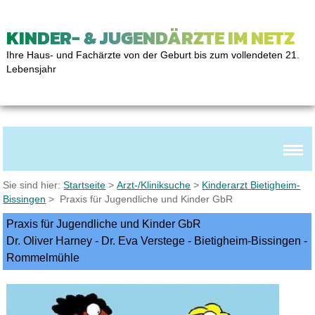
KINDER- & JUGENDÄRZTE IM NETZ
Ihre Haus- und Fachärzte von der Geburt bis zum vollendeten 21.
Lebensjahr
Sie sind hier:
Startseite
>
Arzt-/Kliniksuche
>
Kinderarzt Bietigheim-
Bissingen
> Praxis für Jugendliche und Kinder GbR
Praxis für Jugendliche und Kinder GbR
Dr. Oliver Harney - Dr. Eva Verstege - Bietigheim-Bissingen -
Rommelmühle