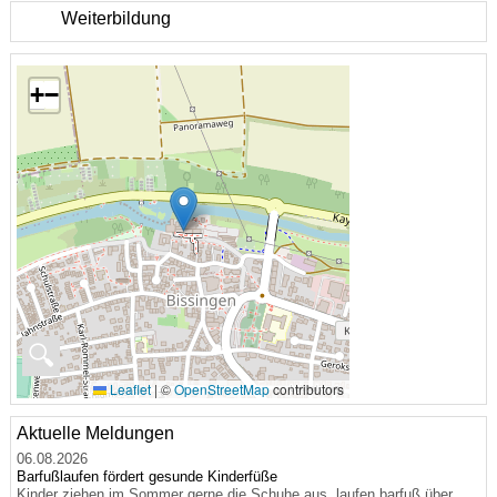
Weiterbildung
+
−
🔍
Leaflet
|
©
OpenStreetMap
contributors
Aktuelle Meldungen
06.08.2026
Barfußlaufen fördert gesunde Kinderfüße
Kinder ziehen im Sommer gerne die Schuhe aus, laufen barfuß über