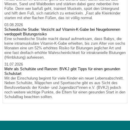
Wiesen, Sand und Waldboden und stärken dabei ganz nebenbei ihre
Füße. Denn wer barfuß geht, trainiert Muskeln, spürt den Untergrund
und hilft dem Fuß, sich natürlich zu entwickeln. „Fast alle Kleinkinder
starten mit eher flachen Füßen, das ist völlig normal.
03.08.2026
Schwedische Studie: Verzicht auf Vitamin-K-Gabe bei Neugeborenen
verdoppelt Blutungsrisiko
Eine schwedische Studie macht darauf aufmerksam, dass Babys, die
keine intramuskuläre Vitamin-K-Gabe erhielten, bis zum Alter von sechs
Monaten eine um 52% erhöhtes Risiko für Blutungen jeglicher Art und
eine fast dreifach erhöhte Wahrscheinlichkeit für intrakranielle Blutungen
(Hirnblutung) aufwiesen.
31.07.2026
Mehr als Schultüte und Ranzen: BVKJ gibt Tipps für einen gesunden
Schulstart
Mit der Einschulung beginnt für viele Kinder ein neuer Lebensabschnitt.
Neben Schultüte, Mäppchen und Sporttasche gibt es aus Sicht des
Berufsverbands der Kinder- und Jugendärzt*innen e.V. (BVKJ) jedoch
noch weitere wichtige Punkte, die Eltern für einen gesunden Start in den
Schulalltag beachten sollten.