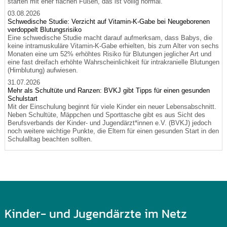
starten mit eher flachen Füßen, das ist völlig normal.
03.08.2026
Schwedische Studie: Verzicht auf Vitamin-K-Gabe bei Neugeborenen
verdoppelt Blutungsrisiko
Eine schwedische Studie macht darauf aufmerksam, dass Babys, die
keine intramuskuläre Vitamin-K-Gabe erhielten, bis zum Alter von sechs
Monaten eine um 52% erhöhtes Risiko für Blutungen jeglicher Art und
eine fast dreifach erhöhte Wahrscheinlichkeit für intrakranielle Blutungen
(Hirnblutung) aufwiesen.
31.07.2026
Mehr als Schultüte und Ranzen: BVKJ gibt Tipps für einen gesunden
Schulstart
Mit der Einschulung beginnt für viele Kinder ein neuer Lebensabschnitt.
Neben Schultüte, Mäppchen und Sporttasche gibt es aus Sicht des
Berufsverbands der Kinder- und Jugendärzt*innen e.V. (BVKJ) jedoch
noch weitere wichtige Punkte, die Eltern für einen gesunden Start in den
Schulalltag beachten sollten.
Kinder- und Jugendärzte im Netz