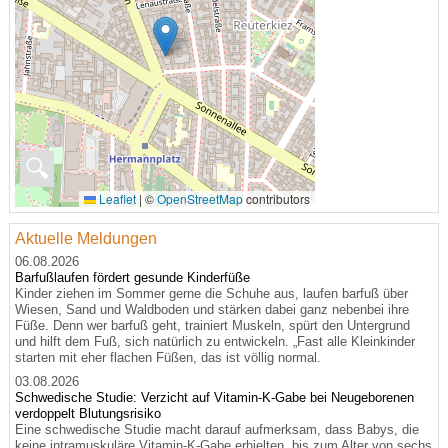
🔍
Leaflet
|
©
OpenStreetMap
contributors
Aktuelle Meldungen
06.08.2026
Barfußlaufen fördert gesunde Kinderfüße
Kinder ziehen im Sommer gerne die Schuhe aus, laufen barfuß über
Wiesen, Sand und Waldboden und stärken dabei ganz nebenbei ihre
Füße. Denn wer barfuß geht, trainiert Muskeln, spürt den Untergrund
und hilft dem Fuß, sich natürlich zu entwickeln. „Fast alle Kleinkinder
starten mit eher flachen Füßen, das ist völlig normal.
03.08.2026
Schwedische Studie: Verzicht auf Vitamin-K-Gabe bei Neugeborenen
verdoppelt Blutungsrisiko
Eine schwedische Studie macht darauf aufmerksam, dass Babys, die
keine intramuskuläre Vitamin-K-Gabe erhielten, bis zum Alter von sechs