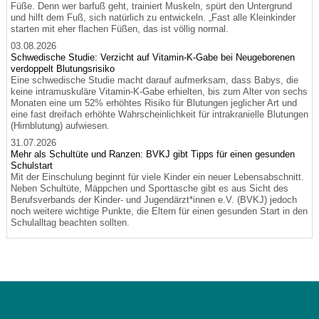
Füße. Denn wer barfuß geht, trainiert Muskeln, spürt den Untergrund
und hilft dem Fuß, sich natürlich zu entwickeln. „Fast alle Kleinkinder
starten mit eher flachen Füßen, das ist völlig normal.
03.08.2026
Schwedische Studie: Verzicht auf Vitamin-K-Gabe bei Neugeborenen
verdoppelt Blutungsrisiko
Eine schwedische Studie macht darauf aufmerksam, dass Babys, die
keine intramuskuläre Vitamin-K-Gabe erhielten, bis zum Alter von sechs
Monaten eine um 52% erhöhtes Risiko für Blutungen jeglicher Art und
eine fast dreifach erhöhte Wahrscheinlichkeit für intrakranielle Blutungen
(Hirnblutung) aufwiesen.
31.07.2026
Mehr als Schultüte und Ranzen: BVKJ gibt Tipps für einen gesunden
Schulstart
Mit der Einschulung beginnt für viele Kinder ein neuer Lebensabschnitt.
Neben Schultüte, Mäppchen und Sporttasche gibt es aus Sicht des
Berufsverbands der Kinder- und Jugendärzt*innen e.V. (BVKJ) jedoch
noch weitere wichtige Punkte, die Eltern für einen gesunden Start in den
Schulalltag beachten sollten.