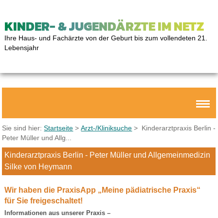
KINDER- & JUGENDÄRZTE IM NETZ
Ihre Haus- und Fachärzte von der Geburt bis zum vollendeten 21.
Lebensjahr
Sie sind hier:
Startseite
>
Arzt-/Kliniksuche
> Kinderarztpraxis Berlin -
Peter Müller und Allg...
Kinderarztpraxis Berlin - Peter Müller und Allgemeinmedizin
Silke von Heymann
Wir haben die PraxisApp „Meine pädiatrische Praxis“
für Sie freigeschaltet!
Informationen aus unserer Praxis –