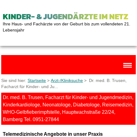
KINDER- & JUGENDÄRZTE IM NETZ
Ihre Haus- und Fachärzte von der Geburt bis zum vollendeten 21.
Lebensjahr
Sie sind hier:
Startseite
>
Arzt-/Kliniksuche
> Dr. med. B. Trusen,
Facharzt für Kinder- und Ju...
Dr. med. B. Trusen, Facharzt für Kinder- und Jugendmedizin,
Kinderkardiologe, Neonatologe, Diabetologe, Reisemedizin,
WHO-Gelbfieberimpfstelle, Hauptwachstraße 22/24,
Bamberg Tel. 0951-27844
Telemedizinische Angebote in unser Praxis