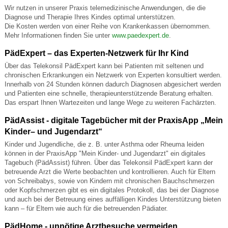
Wir nutzen in unserer Praxis telemedizinische Anwendungen, die die
Diagnose und Therapie Ihres Kindes optimal unterstützen.
Die Kosten werden von einer Reihe von Krankenkassen übernommen.
Mehr Informationen finden Sie unter
www.paedexpert.de
.
PädExpert – das Experten-Netzwerk für Ihr Kind
Über das Telekonsil PädExpert kann bei Patienten mit seltenen und
chronischen Erkrankungen ein Netzwerk von Experten konsultiert werden.
Innerhalb von 24 Stunden können dadurch Diagnosen abgesichert werden
und Patienten eine schnelle, therapieunterstützende Beratung erhalten.
Das erspart Ihnen Wartezeiten und lange Wege zu weiteren Fachärzten.
PädAssist - digitale Tagebücher mit der PraxisApp „Mein
Kinder– und Jugendarzt“
Kinder und Jugendliche, die z. B. unter Asthma oder Rheuma leiden
können in der PraxisApp "Mein Kinder- und Jugendarzt" ein digitales
Tagebuch (PädAssist) führen. Über das Telekonsil PädExpert kann der
betreuende Arzt die Werte beobachten und kontrollieren. Auch für Eltern
von Schreibabys, sowie von Kindern mit chronischen Bauchschmerzen
oder Kopfschmerzen gibt es ein digitales Protokoll, das bei der Diagnose
und auch bei der Betreuung eines auffälligen Kindes Unterstützung bieten
kann – für Eltern wie auch für die betreuenden Pädiater.
PädHome - unnötige Arztbesuche vermeiden