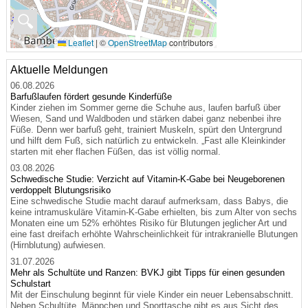
🔍
Leaflet
|
©
OpenStreetMap
contributors
Aktuelle Meldungen
06.08.2026
Barfußlaufen fördert gesunde Kinderfüße
Kinder ziehen im Sommer gerne die Schuhe aus, laufen barfuß über
Wiesen, Sand und Waldboden und stärken dabei ganz nebenbei ihre
Füße. Denn wer barfuß geht, trainiert Muskeln, spürt den Untergrund
und hilft dem Fuß, sich natürlich zu entwickeln. „Fast alle Kleinkinder
starten mit eher flachen Füßen, das ist völlig normal.
03.08.2026
Schwedische Studie: Verzicht auf Vitamin-K-Gabe bei Neugeborenen
verdoppelt Blutungsrisiko
Eine schwedische Studie macht darauf aufmerksam, dass Babys, die
keine intramuskuläre Vitamin-K-Gabe erhielten, bis zum Alter von sechs
Monaten eine um 52% erhöhtes Risiko für Blutungen jeglicher Art und
eine fast dreifach erhöhte Wahrscheinlichkeit für intrakranielle Blutungen
(Hirnblutung) aufwiesen.
31.07.2026
Mehr als Schultüte und Ranzen: BVKJ gibt Tipps für einen gesunden
Schulstart
Mit der Einschulung beginnt für viele Kinder ein neuer Lebensabschnitt.
Neben Schultüte, Mäppchen und Sporttasche gibt es aus Sicht des