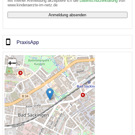
Mit meiner Anmeldung akzeptiere ich die
Datenschutzerklärung
von
www.kinderaerzte-im-netz.de
PraxisApp
+
−
🔍