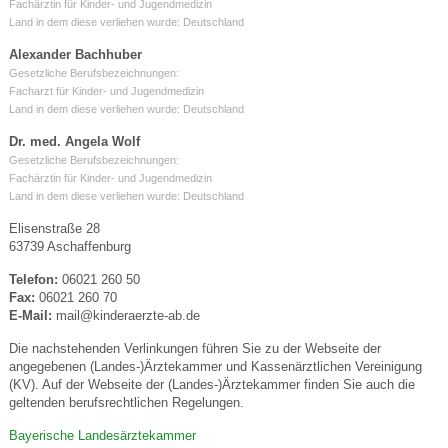
Fachärztin für Kinder- und Jugendmedizin
Land in dem diese verliehen wurde: Deutschland
Alexander Bachhuber
Gesetzliche Berufsbezeichnungen:
Facharzt für Kinder- und Jugendmedizin
Land in dem diese verliehen wurde: Deutschland
Dr. med. Angela Wolf
Gesetzliche Berufsbezeichnungen:
Fachärztin für Kinder- und Jugendmedizin
Land in dem diese verliehen wurde: Deutschland
Elisenstraße 28
63739 Aschaffenburg
Telefon:
06021 260 50
Fax:
06021 260 70
E-Mail:
mail@kinderaerzte-ab.de
Die nachstehenden Verlinkungen führen Sie zu der Webseite der
angegebenen (Landes-)Ärztekammer und Kassenärztlichen Vereinigung
(KV). Auf der Webseite der (Landes-)Ärztekammer finden Sie auch die
geltenden berufsrechtlichen Regelungen.
Bayerische Landesärztekammer