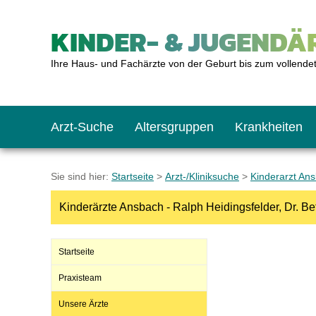
KINDER- & JUGENDÄR
Ihre Haus- und Fachärzte von der Geburt bis zum vollende
Arzt-Suche
Altersgruppen
Krankheiten
Das erste Jahr
Baby: U1 bis U6
Impfkalender
Notrufnummern
Notdienste
BMI-Rechner
Sie sind hier:
Startseite
>
Arzt-/Kliniksuche
>
Kinderarzt An
Kinderärzte Ansbach - Ralph Heidingsfelder, Dr. B
Kleinkinder
Kleinkind: U7 bis 
Impfen: Wann und w
Giftnotruf
Sozialpädiatrie
Körpergrößen-Rec
Startseite
Schulkinder
Schulkind: U10 bi
Was muss man bea
Hausapotheke
Gesundheitsämter
Blutdruckrechner
Praxisteam
Unsere Ärzte
Jugendliche
Teenager: J1 bis J
Impfreaktionen
Sofortmaßnahmen
Link-Tipps
Wachstum-Rechne