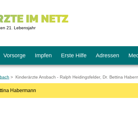
ZTE IM NETZ
ten 21. Lebensjahr
Vorsorge
Impfen
Erste Hilfe
Adressen
Med
sbach
> Kinderärzte Ansbach - Ralph Heidingsfelder, Dr. Bettina Habe
ettina Habermann
U9
ie oft?
hner
s U11
chten?
2
r