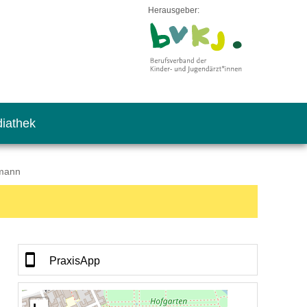
Herausgeber:
iathek
rmann
PraxisApp