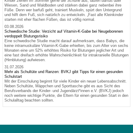
Kinder ziehen im Sommer gerne die Schuhe aus, laufen barfuß über
Wiesen, Sand und Waldboden und stärken dabei ganz nebenbei ihre
Füße. Denn wer barfuß geht, trainiert Muskeln, spürt den Untergrund
und hilft dem Fuß, sich natürlich zu entwickeln. „Fast alle Kleinkinder
starten mit eher flachen Füßen, das ist völlig normal.
03.08.2026
Schwedische Studie: Verzicht auf Vitamin-K-Gabe bei Neugeborenen
verdoppelt Blutungsrisiko
Eine schwedische Studie macht darauf aufmerksam, dass Babys, die
keine intramuskuläre Vitamin-K-Gabe erhielten, bis zum Alter von sechs
Monaten eine um 52% erhöhtes Risiko für Blutungen jeglicher Art und
eine fast dreifach erhöhte Wahrscheinlichkeit für intrakranielle Blutungen
(Hirnblutung) aufwiesen.
31.07.2026
Mehr als Schultüte und Ranzen: BVKJ gibt Tipps für einen gesunden
Schulstart
Mit der Einschulung beginnt für viele Kinder ein neuer Lebensabschnitt.
Neben Schultüte, Mäppchen und Sporttasche gibt es aus Sicht des
Berufsverbands der Kinder- und Jugendärzt*innen e.V. (BVKJ) jedoch
noch weitere wichtige Punkte, die Eltern für einen gesunden Start in den
Schulalltag beachten sollten.