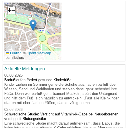
+
−
🔍
Leaflet
|
©
OpenStreetMap
contributors
Aktuelle Meldungen
06.08.2026
Barfußlaufen fördert gesunde Kinderfüße
Kinder ziehen im Sommer gerne die Schuhe aus, laufen barfuß über
Wiesen, Sand und Waldboden und stärken dabei ganz nebenbei ihre
Füße. Denn wer barfuß geht, trainiert Muskeln, spürt den Untergrund
und hilft dem Fuß, sich natürlich zu entwickeln. „Fast alle Kleinkinder
starten mit eher flachen Füßen, das ist völlig normal.
03.08.2026
Schwedische Studie: Verzicht auf Vitamin-K-Gabe bei Neugeborenen
verdoppelt Blutungsrisiko
Eine schwedische Studie macht darauf aufmerksam, dass Babys, die
keine intramuskuläre Vitamin-K-Gabe erhielten, bis zum Alter von sechs