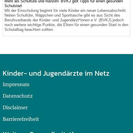
Mehr als Schultüte und Ranzen: BVKJ gibt Tipps für einen gesunden
Schulstart
Mit der Einschulung beginnt für viele Kinder ein neuer Lebensabschnitt.
Neben Schultüte, Mäppchen und Sporttasche gibt es aus Sicht des
Berufsverbands der Kinder- und Jugendärzt*innen e.V. (BVKJ) jedoch
noch weitere wichtige Punkte, die Eltern für einen gesunden Start in den
Schulalltag beachten sollten.
Kinder- und Jugendärzte im Netz
Impressum
Datenschutz
Disclaimer
Barrierefreiheit