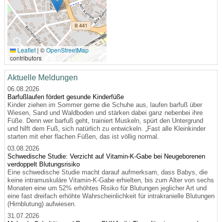
🔍
Leaflet
|
©
OpenStreetMap
contributors
Aktuelle Meldungen
06.08.2026
Barfußlaufen fördert gesunde Kinderfüße
Kinder ziehen im Sommer gerne die Schuhe aus, laufen barfuß über
Wiesen, Sand und Waldboden und stärken dabei ganz nebenbei ihre
Füße. Denn wer barfuß geht, trainiert Muskeln, spürt den Untergrund
und hilft dem Fuß, sich natürlich zu entwickeln. „Fast alle Kleinkinder
starten mit eher flachen Füßen, das ist völlig normal.
03.08.2026
Schwedische Studie: Verzicht auf Vitamin-K-Gabe bei Neugeborenen
verdoppelt Blutungsrisiko
Eine schwedische Studie macht darauf aufmerksam, dass Babys, die
keine intramuskuläre Vitamin-K-Gabe erhielten, bis zum Alter von sechs
Monaten eine um 52% erhöhtes Risiko für Blutungen jeglicher Art und
eine fast dreifach erhöhte Wahrscheinlichkeit für intrakranielle Blutungen
(Hirnblutung) aufwiesen.
31.07.2026