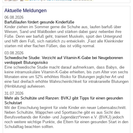
Aktuelle Meldungen
06.08.2026
Barfußlaufen fördert gesunde Kinderfüße
Kinder ziehen im Sommer gerne die Schuhe aus, laufen barfuß über
Wiesen, Sand und Waldboden und stärken dabei ganz nebenbei ihre
Füße. Denn wer barfuß geht, trainiert Muskeln, spürt den Untergrund
und hilft dem Fuß, sich natürlich zu entwickeln. „Fast alle Kleinkinder
starten mit eher flachen Füßen, das ist völlig normal.
03.08.2026
Schwedische Studie: Verzicht auf Vitamin-K-Gabe bei Neugeborenen
verdoppelt Blutungsrisiko
Eine schwedische Studie macht darauf aufmerksam, dass Babys, die
keine intramuskuläre Vitamin-K-Gabe erhielten, bis zum Alter von sechs
Monaten eine um 52% erhöhtes Risiko für Blutungen jeglicher Art und
eine fast dreifach erhöhte Wahrscheinlichkeit für intrakranielle Blutungen
(Hirnblutung) aufwiesen.
31.07.2026
Mehr als Schultüte und Ranzen: BVKJ gibt Tipps für einen gesunden
Schulstart
Mit der Einschulung beginnt für viele Kinder ein neuer Lebensabschnitt.
Neben Schultüte, Mäppchen und Sporttasche gibt es aus Sicht des
Berufsverbands der Kinder- und Jugendärzt*innen e.V. (BVKJ) jedoch
noch weitere wichtige Punkte, die Eltern für einen gesunden Start in den
Schulalltag beachten sollten.