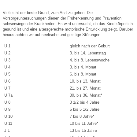
Vielleicht der beste Grund, zum Arzt zu gehen: Die
Vorsorgeuntersuchungen dienen der Früherkennung und Prävention
schwerwiegender Krankheiten. Es wird untersucht, ob das Kind körperlich
gesund ist und eine altersgerechte motorische Entwicklung zeigt. Darüber
hinaus achten wir auf seelische und geistige Störungen.
U 1
gleich nach der Geburt
U 2
3. bis 14. Lebenstag
U 3
4. bis 8. Lebenswoche
U 4
3. bis 4. Monat
U 5
6. bis 8. Monat
U 6
10. bis 13. Monat
U 7
21. bis 27. Monat
U 7a
30. bis 36. Monat*
U 8
3 1/2 bis 4 Jahre
U 9
5 bis 5 1/2 Jahre
U 10
7 bis 8 Jahre*
U 11
10 bis 11 Jahre*
J 1
13 bis 15 Jahre