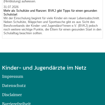
(Hirnblutung) aufwiesen.
31.07.2026
Mehr als Schultüte und Ranzen: BVKJ gibt Tipps für einen gesunden
Schulstart
Mit der Einschulung beginnt für viele Kinder ein neuer Lebensabschnitt.
Neben Schultüte, Mäppchen und Sporttasche gibt es aus Sicht des
Berufsverbands der Kinder- und Jugendärzt*innen e.V. (BVKJ) jedoch
noch weitere wichtige Punkte, die Eltern für einen gesunden Start in den
Schulalltag beachten sollten.
Kinder- und Jugendärzte im Netz
Impressum
Datenschutz
Disclaimer
Barrierefreiheit