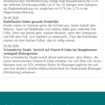
amerikanischen Veröffentlichung zufolge liegt beispielsweise bei 4,1%
der tödlichen Ertrinkungsunfälle von 0- bis 14-Jährigen eine Epilepsie
als Begleiterkrankung vor, verglichen mit 0,7% bis 1,7% in der
Allgemeinbevölkerung.
06.08.2026
Barfußlaufen fördert gesunde Kinderfüße
Kinder ziehen im Sommer gerne die Schuhe aus, laufen barfuß über
Wiesen, Sand und Waldboden und stärken dabei ganz nebenbei ihre
Füße. Denn wer barfuß geht, trainiert Muskeln, spürt den Untergrund
und hilft dem Fuß, sich natürlich zu entwickeln. „Fast alle Kleinkinder
starten mit eher flachen Füßen, das ist völlig normal.
03.08.2026
Schwedische Studie: Verzicht auf Vitamin-K-Gabe bei Neugeborenen
verdoppelt Blutungsrisiko
Eine schwedische Studie macht darauf aufmerksam, dass Babys, die
keine intramuskuläre Vitamin-K-Gabe erhielten, bis zum Alter von sechs
Monaten eine um 52% erhöhtes Risiko für Blutungen jeglicher Art und
eine fast dreifach erhöhte Wahrscheinlichkeit für intrakranielle Blutungen
(Hirnblutung) aufwiesen.