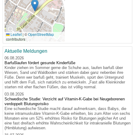
🔍
Leaflet
|
©
OpenStreetMap
contributors
Aktuelle Meldungen
06.08.2026
Barfußlaufen fördert gesunde Kinderfüße
Kinder ziehen im Sommer gerne die Schuhe aus, laufen barfuß über
Wiesen, Sand und Waldboden und stärken dabei ganz nebenbei ihre
Füße. Denn wer barfuß geht, trainiert Muskeln, spürt den Untergrund
und hilft dem Fuß, sich natürlich zu entwickeln. „Fast alle Kleinkinder
starten mit eher flachen Füßen, das ist völlig normal.
03.08.2026
Schwedische Studie: Verzicht auf Vitamin-K-Gabe bei Neugeborenen
verdoppelt Blutungsrisiko
Eine schwedische Studie macht darauf aufmerksam, dass Babys, die
keine intramuskuläre Vitamin-K-Gabe erhielten, bis zum Alter von sechs
Monaten eine um 52% erhöhtes Risiko für Blutungen jeglicher Art und
eine fast dreifach erhöhte Wahrscheinlichkeit für intrakranielle Blutungen
(Hirnblutung) aufwiesen.