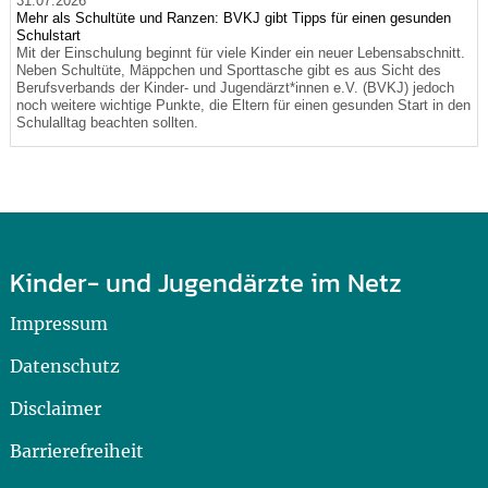
31.07.2026
Mehr als Schultüte und Ranzen: BVKJ gibt Tipps für einen gesunden
Schulstart
Mit der Einschulung beginnt für viele Kinder ein neuer Lebensabschnitt.
Neben Schultüte, Mäppchen und Sporttasche gibt es aus Sicht des
Berufsverbands der Kinder- und Jugendärzt*innen e.V. (BVKJ) jedoch
noch weitere wichtige Punkte, die Eltern für einen gesunden Start in den
Schulalltag beachten sollten.
Kinder- und Jugendärzte im Netz
Impressum
Datenschutz
Disclaimer
Barrierefreiheit