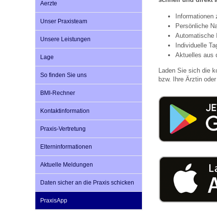
Aerzte
Informationen
Unser Praxisteam
Persönliche Na
Impfsicherheit
Notdienste
Empfehlungen zum
Automatische 
Unsere Leistungen
Individuelle T
Aktuelles aus 
Lage
Häufige Fragen
Hörlexikon
Laden Sie sich die k
So finden Sie uns
bzw. Ihre Ärztin oder 
Recht auf Impfung
Material zu den Vo
BMI-Rechner
Kontaktinformation
Vorsorge- und Impf
Entwicklungskalen
Praxis-Vertretung
Elterninformationen
Broschüren und Inf
Aktuelle Meldungen
Daten sicher an die Praxis schicken
Familienzeit gesun
PraxisApp