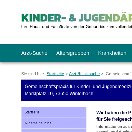
KINDER- & JUGENDÄR
Ihre Haus- und Fachärzte von der Geburt bis zum vollende
Arzt-Suche
Altersgruppen
Krankheiten
Das erste Jahr
Baby: U1 bis U6
Impfkalender
Notrufnummern
Notdienste
BMI-Rechner
Sie sind hier:
Startseite
>
Arzt-/Kliniksuche
> Gemeinschafts
Gemeinschaftspraxis für Kinder- und Jugendmedizi
Kleinkinder
Kleinkind: U7 bis 
Impfen: Wann und w
Giftnotruf
Sozialpädiatrie
Körpergrößen-Rec
Marktplatz 10, 73650 Winterbach
Schulkinder
Schulkind: U10 bi
Was muss man bea
Hausapotheke
Gesundheitsämter
Blutdruckrechner
Startseite
Wir haben die P
für Sie freigesch
Allgemeine Infos
Informationen aus 
Jugendliche
Teenager: J1 bis J
Impfreaktionen
Sofortmaßnahmen
Link-Tipps
Wachstum-Rechne
schnell und direkt