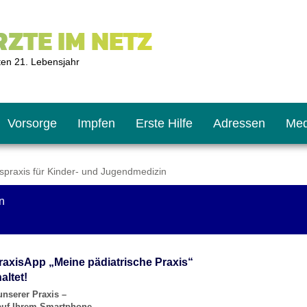
ZTE IM NETZ
ten 21. Lebensjahr
Vorsorge
Impfen
Erste Hilfe
Adressen
Med
praxis für Kinder- und Jugendmedizin
n
U9
ie oft?
hner
s U11
chten?
raxisApp „Meine pädiatrische Praxis“
altet!
unserer Praxis –
2
r
 auf Ihrem Smartphone