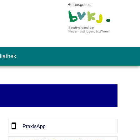
Herausgeber:
iathek
PraxisApp