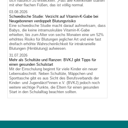
sich natürlich zu entwickeln. „Fast alle Kleinkinder starten
mit eher flachen Füßen, das ist völlig normal.
03.08.2026
Schwedische Studie: Verzicht auf Vitamin-K-Gabe bei
Neugeborenen verdoppelt Blutungsrisiko
Eine schwedische Studie macht darauf aufmerksam, dass
Babys, die keine intramuskuläre Vitamin-K-Gabe
erhielten, bis zum Alter von sechs Monaten eine um 52%
erhöhtes Risiko für Blutungen jeglicher Art und eine fast
dreifach erhöhte Wahrscheinlichkeit für intrakranielle
Blutungen (Hirnblutung) aufwiesen.
31.07.2026
Mehr als Schultüte und Ranzen: BVKJ gibt Tipps für
einen gesunden Schulstart
Mit der Einschulung beginnt für viele Kinder ein neuer
Lebensabschnitt. Neben Schultüte, Mäppchen und
Sporttasche gibt es aus Sicht des Berufsverbands der
Kinder- und Jugendärzt*innen e.V. (BVKJ) jedoch noch
weitere wichtige Punkte, die Eltern für einen gesunden
Start in den Schulalltag beachten sollten.