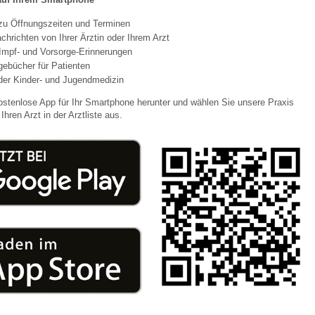
 zu Öffnungszeiten und Terminen
chrichten von Ihrer Ärztin oder Ihrem Arzt
 Bildschirmmediengebrauch
Impf- und Vorsorge-Erinnerungen
agebücher für Patienten
der Kinder- und Jugendmedizin
ostenlose App für Ihr Smartphone herunter und wählen Sie unsere Praxis
Ihren Arzt in der Arztliste aus.
rsorgen
erinnerung
der
ormationsflyer
d gestalten