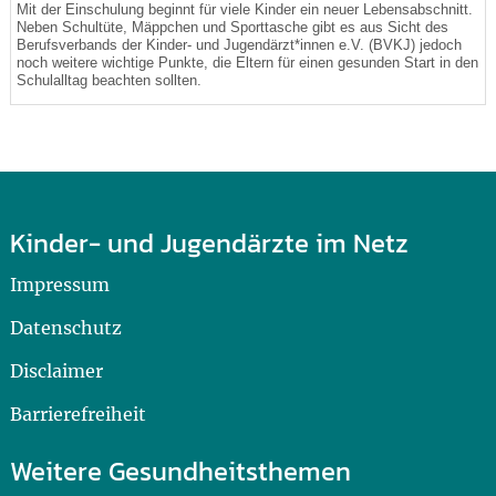
Mit der Einschulung beginnt für viele Kinder ein neuer Lebensabschnitt.
Neben Schultüte, Mäppchen und Sporttasche gibt es aus Sicht des
Berufsverbands der Kinder- und Jugendärzt*innen e.V. (BVKJ) jedoch
noch weitere wichtige Punkte, die Eltern für einen gesunden Start in den
Schulalltag beachten sollten.
Kinder- und Jugendärzte im Netz
Impressum
Datenschutz
Disclaimer
Barrierefreiheit
Weitere Gesundheitsthemen