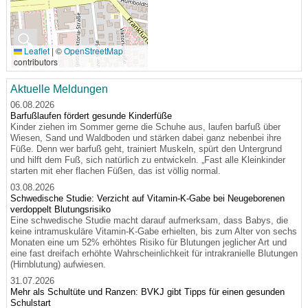
🔍
Leaflet
|
©
OpenStreetMap
contributors
Aktuelle Meldungen
06.08.2026
Barfußlaufen fördert gesunde Kinderfüße
Kinder ziehen im Sommer gerne die Schuhe aus, laufen barfuß über
Wiesen, Sand und Waldboden und stärken dabei ganz nebenbei ihre
Füße. Denn wer barfuß geht, trainiert Muskeln, spürt den Untergrund
und hilft dem Fuß, sich natürlich zu entwickeln. „Fast alle Kleinkinder
starten mit eher flachen Füßen, das ist völlig normal.
03.08.2026
Schwedische Studie: Verzicht auf Vitamin-K-Gabe bei Neugeborenen
verdoppelt Blutungsrisiko
Eine schwedische Studie macht darauf aufmerksam, dass Babys, die
keine intramuskuläre Vitamin-K-Gabe erhielten, bis zum Alter von sechs
Monaten eine um 52% erhöhtes Risiko für Blutungen jeglicher Art und
eine fast dreifach erhöhte Wahrscheinlichkeit für intrakranielle Blutungen
(Hirnblutung) aufwiesen.
31.07.2026
Mehr als Schultüte und Ranzen: BVKJ gibt Tipps für einen gesunden
Schulstart