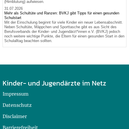
(Hirnblutung) aufwiesen.
31.07.2026
Mehr als Schultüte und Ranzen: BVKJ gibt Tipps für einen gesunden
Schulstart
Mit der Einschulung beginnt für viele Kinder ein neuer Lebensabschnitt.
Neben Schultüte, Mäppchen und Sporttasche gibt es aus Sicht des
Berufsverbands der Kinder- und Jugendärzt*innen e.V. (BVKJ) jedoch
noch weitere wichtige Punkte, die Eltern für einen gesunden Start in den
Schulalltag beachten sollten.
Kinder- und Jugendärzte im Netz
Impressum
Datenschutz
Disclaimer
Barrierefreiheit