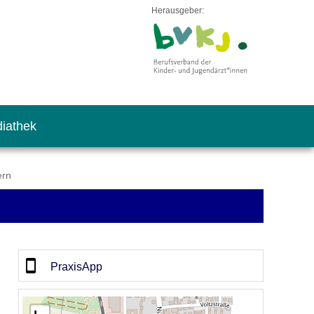
Herausgeber:
iathek
ern
PraxisApp