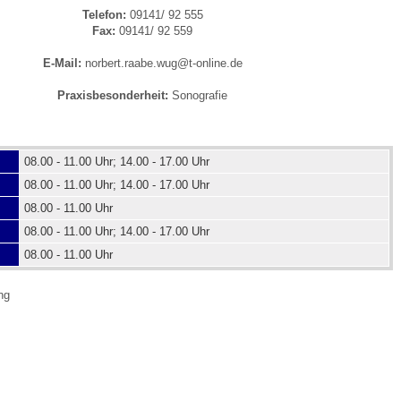
Telefon:
09141/ 92 555
Fax:
09141/ 92 559
 Bildschirmmediengebrauch
E-Mail:
norbert.raabe.wug@t-online.de
Praxisbesonderheit:
Sonografie
08.00 - 11.00 Uhr; 14.00 - 17.00 Uhr
rsorgen
08.00 - 11.00 Uhr; 14.00 - 17.00 Uhr
08.00 - 11.00 Uhr
erinnerung
der
08.00 - 11.00 Uhr; 14.00 - 17.00 Uhr
08.00 - 11.00 Uhr
ormationsflyer
ng
d gestalten