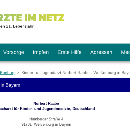
ZTE IM NETZ
ten 21. Lebensjahr
Vorsorge
Impfen
Erste Hilfe
Adressen
Med
ißenburg
> Kinder- u. Jugendarzt Norbert Raabe - Weißenburg in Bay
 in Bayern
U9
ie oft?
hner
Norbert Raabe
s U11
chten?
acharzt für Kinder- und Jugendmedizin, Deutschland
Nürnberger Straße 4
91781 Weißenburg in Bayern
2
r