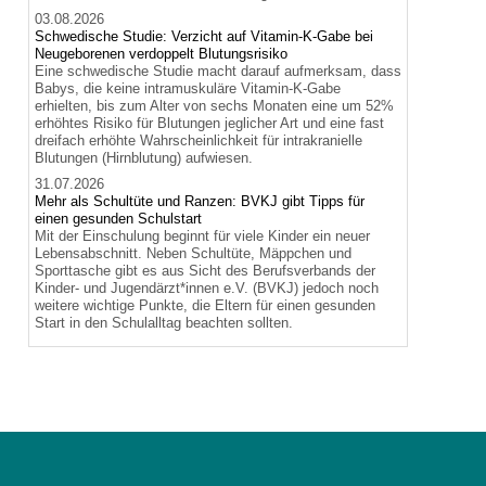
03.08.2026
Schwedische Studie: Verzicht auf Vitamin-K-Gabe bei
Neugeborenen verdoppelt Blutungsrisiko
Eine schwedische Studie macht darauf aufmerksam, dass
Babys, die keine intramuskuläre Vitamin-K-Gabe
erhielten, bis zum Alter von sechs Monaten eine um 52%
erhöhtes Risiko für Blutungen jeglicher Art und eine fast
dreifach erhöhte Wahrscheinlichkeit für intrakranielle
Blutungen (Hirnblutung) aufwiesen.
31.07.2026
Mehr als Schultüte und Ranzen: BVKJ gibt Tipps für
einen gesunden Schulstart
Mit der Einschulung beginnt für viele Kinder ein neuer
Lebensabschnitt. Neben Schultüte, Mäppchen und
Sporttasche gibt es aus Sicht des Berufsverbands der
Kinder- und Jugendärzt*innen e.V. (BVKJ) jedoch noch
weitere wichtige Punkte, die Eltern für einen gesunden
Start in den Schulalltag beachten sollten.