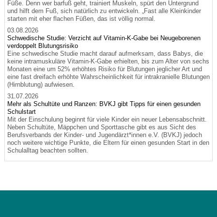
Füße. Denn wer barfuß geht, trainiert Muskeln, spürt den Untergrund
und hilft dem Fuß, sich natürlich zu entwickeln. „Fast alle Kleinkinder
starten mit eher flachen Füßen, das ist völlig normal.
03.08.2026
Schwedische Studie: Verzicht auf Vitamin-K-Gabe bei Neugeborenen
verdoppelt Blutungsrisiko
Eine schwedische Studie macht darauf aufmerksam, dass Babys, die
keine intramuskuläre Vitamin-K-Gabe erhielten, bis zum Alter von sechs
Monaten eine um 52% erhöhtes Risiko für Blutungen jeglicher Art und
eine fast dreifach erhöhte Wahrscheinlichkeit für intrakranielle Blutungen
(Hirnblutung) aufwiesen.
31.07.2026
Mehr als Schultüte und Ranzen: BVKJ gibt Tipps für einen gesunden
Schulstart
Mit der Einschulung beginnt für viele Kinder ein neuer Lebensabschnitt.
Neben Schultüte, Mäppchen und Sporttasche gibt es aus Sicht des
Berufsverbands der Kinder- und Jugendärzt*innen e.V. (BVKJ) jedoch
noch weitere wichtige Punkte, die Eltern für einen gesunden Start in den
Schulalltag beachten sollten.