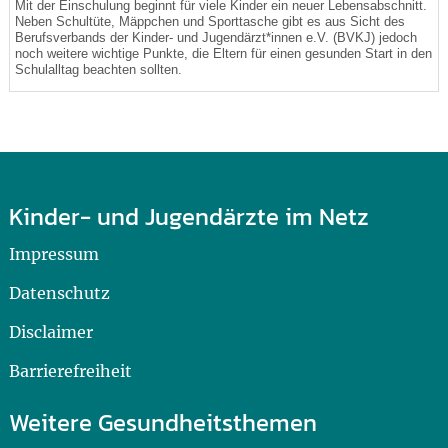
Mit der Einschulung beginnt für viele Kinder ein neuer Lebensabschnitt.
Neben Schultüte, Mäppchen und Sporttasche gibt es aus Sicht des
Berufsverbands der Kinder- und Jugendärzt*innen e.V. (BVKJ) jedoch
noch weitere wichtige Punkte, die Eltern für einen gesunden Start in den
Schulalltag beachten sollten.
Kinder- und Jugendärzte im Netz
Impressum
Datenschutz
Disclaimer
Barrierefreiheit
Weitere Gesundheitsthemen