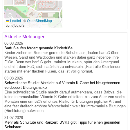
🔍
Leaflet
|
©
OpenStreetMap
contributors
Aktuelle Meldungen
06.08.2026
Barfußlaufen fördert gesunde Kinderfüße
Kinder ziehen im Sommer gerne die Schuhe aus, laufen barfuß über
Wiesen, Sand und Waldboden und stärken dabei ganz nebenbei ihre
Füße. Denn wer barfuß geht, trainiert Muskeln, spürt den Untergrund
und hilft dem Fuß, sich natürlich zu entwickeln. „Fast alle Kleinkinder
starten mit eher flachen Füßen, das ist völlig normal.
03.08.2026
Schwedische Studie: Verzicht auf Vitamin-K-Gabe bei Neugeborenen
verdoppelt Blutungsrisiko
Eine schwedische Studie macht darauf aufmerksam, dass Babys, die
keine intramuskuläre Vitamin-K-Gabe erhielten, bis zum Alter von sechs
Monaten eine um 52% erhöhtes Risiko für Blutungen jeglicher Art und
eine fast dreifach erhöhte Wahrscheinlichkeit für intrakranielle Blutungen
(Hirnblutung) aufwiesen.
31.07.2026
Mehr als Schultüte und Ranzen: BVKJ gibt Tipps für einen gesunden
Schulstart