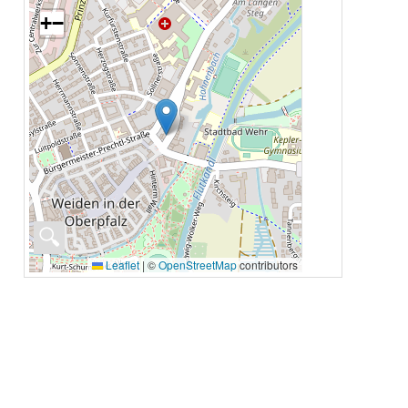
+
−
🔍
Leaflet
|
©
OpenStreetMap
contributors