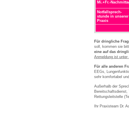
Mi.+Fr.-Nachmitta
Notfallsprech-
stunde in unserer
Praxis
Für dringliche Fra
soll, kommen sie bit
eine auf das dring
Anmeldung ist unter 
Für
alle anderen F
EEGs, Lungenfunkti
sehr komfortabel un
Außerhalb der Sprech
Bereitschaftsdienst,
Rettungsleitstelle (Te
Ihr Praxisteam Dr. A