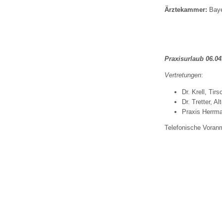
U0-Vorsorge
Ärztekammer:
Baye
Praxisurlaub 06.04.
Vertretungen
:
Dr. Krell, Tir
Dr. Tretter, Al
Praxis Herrm
Telefonische Voranm