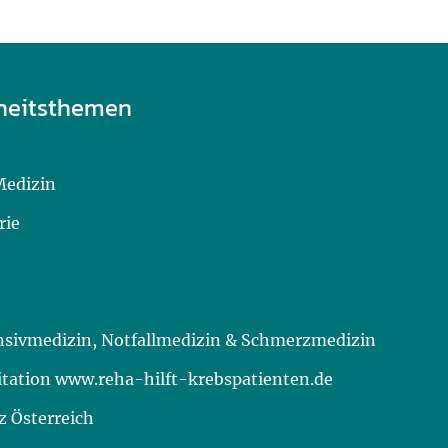
heitsthemen
Medizin
rie
ensivmedizin, Notfallmedizin & Schmerzmedizin
itation www.reha-hilft-krebspatienten.de
 Österreich