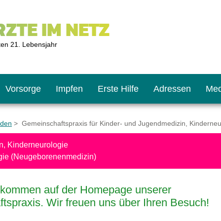
ZTE IM NETZ
ten 21. Lebensjahr
Vorsorge
Impfen
Erste Hilfe
Adressen
Med
iden
> Gemeinschaftspraxis für Kinder- und Jugendmedizin, Kinderneu
n, Kinderneurologie
U9
ie oft?
hner
gie (Neugeborenenmedizin)
s U11
chten?
llkommen auf der Homepage unserer
tspraxis. Wir freuen uns über Ihren Besuch!
2
r