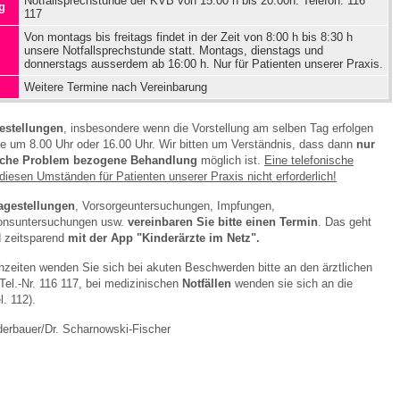
Notfallsprechstunde der KVB von 15:00 h bis 20:00h. Telefon: 116
g
117
Von montags bis freitags findet in der Zeit von 8:00 h bis 8:30 h
unsere Notfallsprechstunde statt. Montags, dienstags und
donnerstags ausserdem ab 16:00 h. Nur für Patienten unserer Praxis.
Weitere Termine nach Vereinbarung
gestellungen
, insbesondere wenn die Vorstellung am selben Tag erfolgen
te um 8.00 Uhr oder 16.00 Uhr. Wir bitten um Verständnis, dass dann
nur
liche Problem bezogene Behandlung
möglich ist.
Eine telefonische
diesen Umständen für Patienten unserer Praxis nicht erforderlich!
ragestellungen
, Vorsorgeuntersuchungen, Impfungen,
onsuntersuchungen usw.
vereinbaren Sie bitte einen Termin
. Das geht
d zeitsparend
mit der App "Kinderärzte im Netz".
zeiten wenden Sie sich bei akuten Beschwerden bitte an den ärztlichen
 Tel.-Nr. 116 117, bei medizinischen
Notfällen
wenden sie sich an die
l. 112).
derbauer/Dr. Scharnowski-Fischer