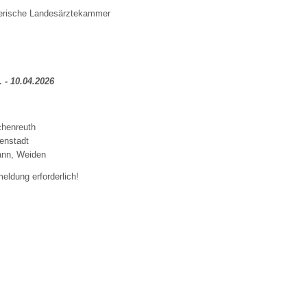
rische Landesärztekammer
 - 10.04.2026
schenreuth
tenstadt
ann, Weiden
eldung erforderlich!