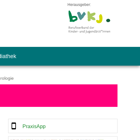
Herausgeber:
iathek
rologie
PraxisApp