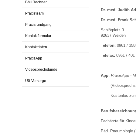
BMI Rechner
Dr. med. Judith Ad
Praxisteam
Impfsicherheit
Notdienste
Empfehlungen zum
Dr. med. Frank Sc
Praxisrundgang
Schlörplatz 9
92637 Weiden
Kontaktformular
Häufige Fragen
Hörlexikon
Telefon:
0961 / 358
Kontaktdaten
Telefax:
0961 / 401
Recht auf Impfung
Material zu den Vo
PraxisApp
Videosprechstunde
App:
PraxisApp - Me
Vorsorge- und Impf
Entwicklungskalen
U0-Vorsorge
(Videosprechstund
Kostenlos zum 
Broschüren und Inf
Berufsbezeichnun
Familienzeit gesun
Fachärzte für Kinde
Päd. Pneumologie (