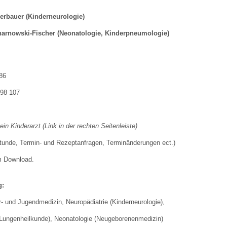
erbauer (Kinderneurologie)
 Bildschirmmediengebrauch
harnowski-Fischer (Neonatologie, Kinderpneumologie)
86
 98 107
rsorgen
in Kinderarzt (
Link in der rechten Seitenleiste
)
erinnerung
der
e, Termin- und Rezeptanfragen, Terminänderungen ect.)
Download.
ormationsflyer
g:
d gestalten
r- und Jugendmedizin, Neuropädiatrie (Kinderneurologie),
Lungenheilkunde), Neonatologie (Neugeborenenmedizin)