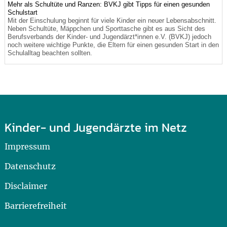
Mehr als Schultüte und Ranzen: BVKJ gibt Tipps für einen gesunden
Schulstart
Mit der Einschulung beginnt für viele Kinder ein neuer Lebensabschnitt.
Neben Schultüte, Mäppchen und Sporttasche gibt es aus Sicht des
Berufsverbands der Kinder- und Jugendärzt*innen e.V. (BVKJ) jedoch
noch weitere wichtige Punkte, die Eltern für einen gesunden Start in den
Schulalltag beachten sollten.
Kinder- und Jugendärzte im Netz
Impressum
Datenschutz
Disclaimer
Barrierefreiheit