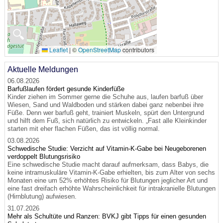
🔍
Leaflet
|
©
OpenStreetMap
contributors
Aktuelle Meldungen
06.08.2026
Barfußlaufen fördert gesunde Kinderfüße
Kinder ziehen im Sommer gerne die Schuhe aus, laufen barfuß über
Wiesen, Sand und Waldboden und stärken dabei ganz nebenbei ihre
Füße. Denn wer barfuß geht, trainiert Muskeln, spürt den Untergrund
und hilft dem Fuß, sich natürlich zu entwickeln. „Fast alle Kleinkinder
starten mit eher flachen Füßen, das ist völlig normal.
03.08.2026
Schwedische Studie: Verzicht auf Vitamin-K-Gabe bei Neugeborenen
verdoppelt Blutungsrisiko
Eine schwedische Studie macht darauf aufmerksam, dass Babys, die
keine intramuskuläre Vitamin-K-Gabe erhielten, bis zum Alter von sechs
Monaten eine um 52% erhöhtes Risiko für Blutungen jeglicher Art und
eine fast dreifach erhöhte Wahrscheinlichkeit für intrakranielle Blutungen
(Hirnblutung) aufwiesen.
31.07.2026
Mehr als Schultüte und Ranzen: BVKJ gibt Tipps für einen gesunden