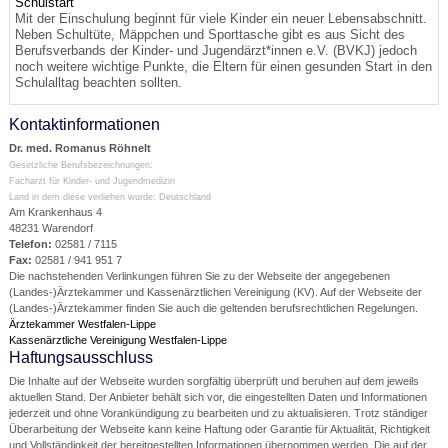
Schulstart
Mit der Einschulung beginnt für viele Kinder ein neuer Lebensabschnitt.
Neben Schultüte, Mäppchen und Sporttasche gibt es aus Sicht des
Berufsverbands der Kinder- und Jugendärzt*innen e.V. (BVKJ) jedoch
noch weitere wichtige Punkte, die Eltern für einen gesunden Start in den
Schulalltag beachten sollten.
Kontaktinformationen
Dr. med. Romanus Röhnelt
Gesetzliche Berufsbezeichnungen:
Facharzt für Kinder- und Jugendmedizin
Land in dem diese verliehen wurde: Deutschland
Am Krankenhaus 4
48231 Warendorf
Telefon:
02581 / 7115
Fax:
02581 / 941 951 7
Die nachstehenden Verlinkungen führen Sie zu der Webseite der angegebenen
(Landes-)Ärztekammer und Kassenärztlichen Vereinigung (KV). Auf der Webseite der
(Landes-)Ärztekammer finden Sie auch die geltenden berufsrechtlichen Regelungen.
Ärztekammer Westfalen-Lippe
Kassenärztliche Vereinigung Westfalen-Lippe
Haftungsausschluss
Die Inhalte auf der Webseite wurden sorgfältig überprüft und beruhen auf dem jeweils
aktuellen Stand. Der Anbieter behält sich vor, die eingestellten Daten und Informationen
jederzeit und ohne Vorankündigung zu bearbeiten und zu aktualisieren. Trotz ständiger
Überarbeitung der Webseite kann keine Haftung oder Garantie für Aktualität, Richtigkeit
und Vollständigkeit der bereitgestellten Informationen übernommen werden. Die auf der