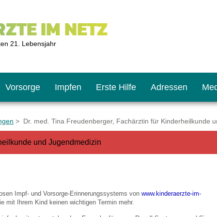
ZTE IM NETZ
ten 21. Lebensjahr
Vorsorge
Impfen
Erste Hilfe
Adressen
Med
ngen
> Dr. med. Tina Freudenberger, Fachärztin für Kinderheilkunde 
erheilkunde und Jugendmedizin
U9
ie oft?
hner
s U11
chten?
nlosen Impf- und Vorsorge-Erinnerungssystems von
www.kinderaerzte-im-
e mit Ihrem Kind keinen wichtigen Termin mehr.
2
r