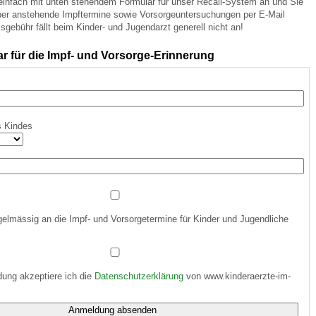
 einfach mit unten stehendem Formular für unser Recall-System an und Sie
über anstehende Impftermine sowie Vorsorgeuntersuchungen per E-Mail
isgebühr fällt beim Kinder- und Jugendarzt generell nicht an!
 Bildschirmmediengebrauch
 für die Impf- und Vorsorge-Erinnerung
s Kindes
rsorgen
erinnerung
der
gelmässig an die Impf- und Vorsorgetermine für Kinder und Jugendliche
ormationsflyer
d gestalten
ung akzeptiere ich die
Datenschutzerklärung
von www.kinderaerzte-im-