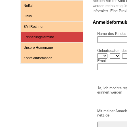
Melden Sie Ihr Kind
Notfall
werden rechtzeitig 
informiert. Eine Prax
Links
Impfsicherheit
Notdienste
Empfehlungen zum
Anmeldeformular
BMI Rechner
Name des Kindes
Häufige Fragen
Hörlexikon
Erinnerungstermine
Unsere Homepage
Geburtsdatum de
Recht auf Impfung
Material zu den Vo
.
.
Kontaktinformation
Email
Vorsorge- und Impf
Entwicklungskalen
Ja, ich möchte re
Broschüren und Inf
erinnert werden
Familienzeit gesun
Mit meiner Anmeld
netz.de