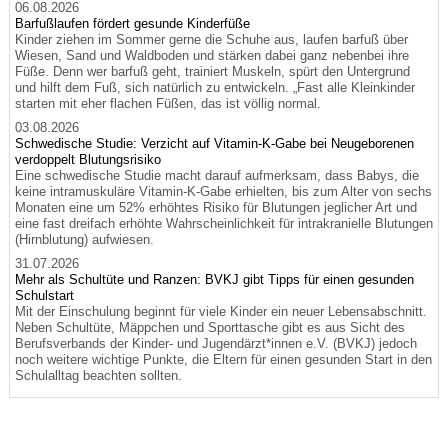
06.08.2026
Barfußlaufen fördert gesunde Kinderfüße
Kinder ziehen im Sommer gerne die Schuhe aus, laufen barfuß über
Wiesen, Sand und Waldboden und stärken dabei ganz nebenbei ihre
Füße. Denn wer barfuß geht, trainiert Muskeln, spürt den Untergrund
und hilft dem Fuß, sich natürlich zu entwickeln. „Fast alle Kleinkinder
starten mit eher flachen Füßen, das ist völlig normal.
03.08.2026
Schwedische Studie: Verzicht auf Vitamin-K-Gabe bei Neugeborenen
verdoppelt Blutungsrisiko
Eine schwedische Studie macht darauf aufmerksam, dass Babys, die
keine intramuskuläre Vitamin-K-Gabe erhielten, bis zum Alter von sechs
Monaten eine um 52% erhöhtes Risiko für Blutungen jeglicher Art und
eine fast dreifach erhöhte Wahrscheinlichkeit für intrakranielle Blutungen
(Hirnblutung) aufwiesen.
31.07.2026
Mehr als Schultüte und Ranzen: BVKJ gibt Tipps für einen gesunden
Schulstart
Mit der Einschulung beginnt für viele Kinder ein neuer Lebensabschnitt.
Neben Schultüte, Mäppchen und Sporttasche gibt es aus Sicht des
Berufsverbands der Kinder- und Jugendärzt*innen e.V. (BVKJ) jedoch
noch weitere wichtige Punkte, die Eltern für einen gesunden Start in den
Schulalltag beachten sollten.