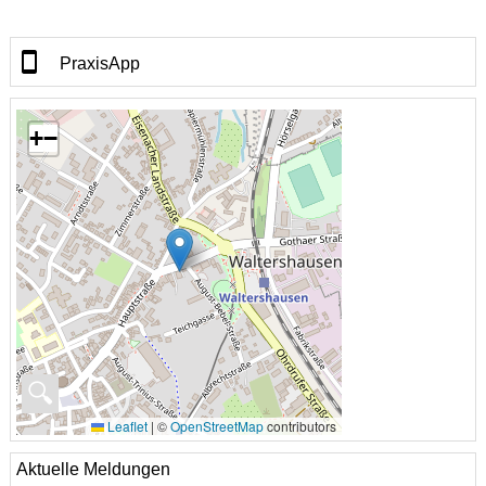
PraxisApp
+
−
🔍
Leaflet
|
©
OpenStreetMap
contributors
Aktuelle Meldungen