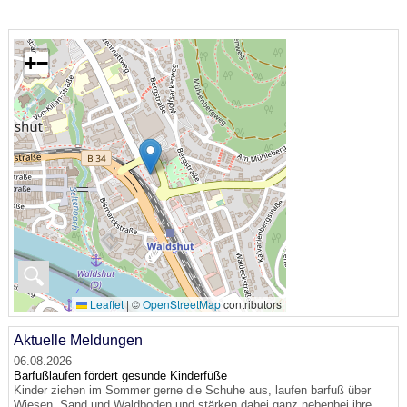
+
−
🔍
Leaflet
|
©
OpenStreetMap
contributors
Aktuelle Meldungen
06.08.2026
Barfußlaufen fördert gesunde Kinderfüße
Kinder ziehen im Sommer gerne die Schuhe aus, laufen barfuß über
Wiesen, Sand und Waldboden und stärken dabei ganz nebenbei ihre