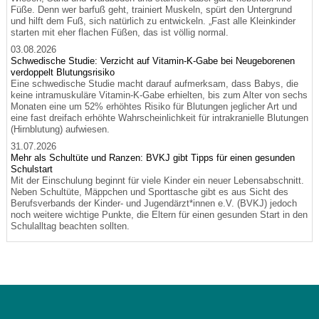
Füße. Denn wer barfuß geht, trainiert Muskeln, spürt den Untergrund
und hilft dem Fuß, sich natürlich zu entwickeln. „Fast alle Kleinkinder
starten mit eher flachen Füßen, das ist völlig normal.
03.08.2026
Schwedische Studie: Verzicht auf Vitamin-K-Gabe bei Neugeborenen
verdoppelt Blutungsrisiko
Eine schwedische Studie macht darauf aufmerksam, dass Babys, die
keine intramuskuläre Vitamin-K-Gabe erhielten, bis zum Alter von sechs
Monaten eine um 52% erhöhtes Risiko für Blutungen jeglicher Art und
eine fast dreifach erhöhte Wahrscheinlichkeit für intrakranielle Blutungen
(Hirnblutung) aufwiesen.
31.07.2026
Mehr als Schultüte und Ranzen: BVKJ gibt Tipps für einen gesunden
Schulstart
Mit der Einschulung beginnt für viele Kinder ein neuer Lebensabschnitt.
Neben Schultüte, Mäppchen und Sporttasche gibt es aus Sicht des
Berufsverbands der Kinder- und Jugendärzt*innen e.V. (BVKJ) jedoch
noch weitere wichtige Punkte, die Eltern für einen gesunden Start in den
Schulalltag beachten sollten.