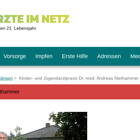
ZTE IM NETZ
ten 21. Lebensjahr
Vorsorge
Impfen
Erste Hilfe
Adressen
Med
klingen
> Kinder- und Jugendarztpraxis Dr. med. Andreas Niethammer
iethammer
U9
ie oft?
hner
s U11
chten?
2
r