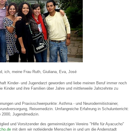
 Bildschirmmediengebrauch
rsorgen
d, ich, meine Frau Ruth, Giuliana, Eva, José
erinnerung
der
chaft Kinder- und Jugendarzt geworden und liebe meinen Beruf immer noch
die Kinder und ihre Familien über Jahre und mittlerweile Jahrzehnte zu
ormationsflyer
nungen und Praxisschwerpunkte: Asthma - und Neurodermitistrainer,
undversorgung, Reisemedizin. Umfangreiche Erfahrung in Schulunterricht:
 2000, Jugendmedizin.
d gestalten
glied und Vorsitzender des gemeinnützigen Vereins "Hilfe für Ayacucho"
ucho.de
mit dem wir notleidende Menschen in und um die Andenstadt