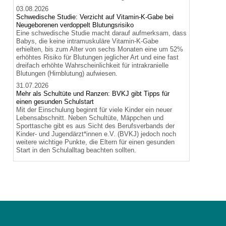
03.08.2026
Schwedische Studie: Verzicht auf Vitamin-K-Gabe bei
Neugeborenen verdoppelt Blutungsrisiko
Eine schwedische Studie macht darauf aufmerksam, dass
Babys, die keine intramuskuläre Vitamin-K-Gabe
erhielten, bis zum Alter von sechs Monaten eine um 52%
erhöhtes Risiko für Blutungen jeglicher Art und eine fast
dreifach erhöhte Wahrscheinlichkeit für intrakranielle
Blutungen (Hirnblutung) aufwiesen.
31.07.2026
Mehr als Schultüte und Ranzen: BVKJ gibt Tipps für
einen gesunden Schulstart
Mit der Einschulung beginnt für viele Kinder ein neuer
Lebensabschnitt. Neben Schultüte, Mäppchen und
Sporttasche gibt es aus Sicht des Berufsverbands der
Kinder- und Jugendärzt*innen e.V. (BVKJ) jedoch noch
weitere wichtige Punkte, die Eltern für einen gesunden
Start in den Schulalltag beachten sollten.