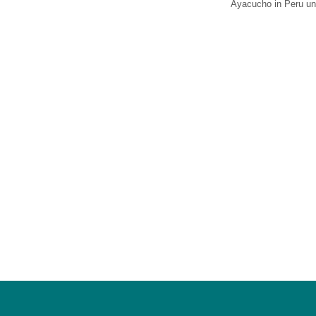
U0-Vorsorge
Ayacucho in Peru un