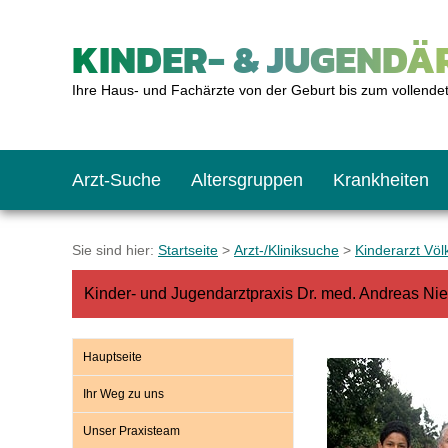
KINDER- & JUGENDÄR
Ihre Haus- und Fachärzte von der Geburt bis zum vollende
Arzt-Suche
Altersgruppen
Krankheiten
Das erste Jahr
Baby: U1 bis U6
Impfkalender
Notrufnummern
Notdienste
BMI-Rechner
Sie sind hier:
Startseite
>
Arzt-/Kliniksuche
>
Kinderarzt Völ
Kinder- und Jugendarztpraxis Dr. med. Andreas N
Kleinkinder
Kleinkind: U7 bis 
Impfen: Wann und w
Giftnotruf
Sozialpädiatrie
Körpergrößen-Rec
Hauptseite
Schulkinder
Schulkind: U10 bi
Was muss man bea
Hausapotheke
Gesundheitsämter
Blutdruckrechner
Ihr Weg zu uns
Unser Praxisteam
Jugendliche
Teenager: J1 bis J
Impfreaktionen
Sofortmaßnahmen
Link-Tipps
Wachstum-Rechne