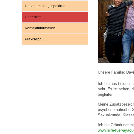
Unser Leistungsspektrum
Über mich
Impfsicherheit
Notdienste
Empfehlungen zum
Kontaktinformation
Häufige Fragen
Hörlexikon
PraxisApp
Recht auf Impfung
Material zu den Vo
Unsere Familie: Davi
Vorsorge- und Impf
Entwicklungskalen
Ich bin aus Leidens
sehr. Es ist schön, 
begleiten.
Broschüren und Inf
Meine Zusatzbezeich
psychosomatische Gr
Sexualkunde, Klasse
Familienzeit gesun
Ich bin Gründungsmit
www.hilfe-fuer-ayac