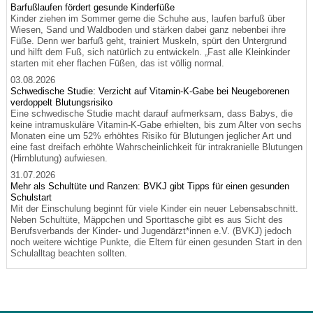
Barfußlaufen fördert gesunde Kinderfüße
Kinder ziehen im Sommer gerne die Schuhe aus, laufen barfuß über
Wiesen, Sand und Waldboden und stärken dabei ganz nebenbei ihre
Füße. Denn wer barfuß geht, trainiert Muskeln, spürt den Untergrund
und hilft dem Fuß, sich natürlich zu entwickeln. „Fast alle Kleinkinder
starten mit eher flachen Füßen, das ist völlig normal.
03.08.2026
Schwedische Studie: Verzicht auf Vitamin-K-Gabe bei Neugeborenen
verdoppelt Blutungsrisiko
Eine schwedische Studie macht darauf aufmerksam, dass Babys, die
keine intramuskuläre Vitamin-K-Gabe erhielten, bis zum Alter von sechs
Monaten eine um 52% erhöhtes Risiko für Blutungen jeglicher Art und
eine fast dreifach erhöhte Wahrscheinlichkeit für intrakranielle Blutungen
(Hirnblutung) aufwiesen.
31.07.2026
Mehr als Schultüte und Ranzen: BVKJ gibt Tipps für einen gesunden
Schulstart
Mit der Einschulung beginnt für viele Kinder ein neuer Lebensabschnitt.
Neben Schultüte, Mäppchen und Sporttasche gibt es aus Sicht des
Berufsverbands der Kinder- und Jugendärzt*innen e.V. (BVKJ) jedoch
noch weitere wichtige Punkte, die Eltern für einen gesunden Start in den
Schulalltag beachten sollten.