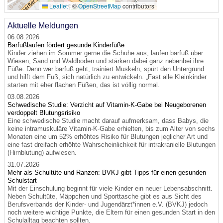
Leaflet
|
©
OpenStreetMap
contributors
Aktuelle Meldungen
06.08.2026
Barfußlaufen fördert gesunde Kinderfüße
Kinder ziehen im Sommer gerne die Schuhe aus, laufen barfuß über
Wiesen, Sand und Waldboden und stärken dabei ganz nebenbei ihre
Füße. Denn wer barfuß geht, trainiert Muskeln, spürt den Untergrund
und hilft dem Fuß, sich natürlich zu entwickeln. „Fast alle Kleinkinder
starten mit eher flachen Füßen, das ist völlig normal.
03.08.2026
Schwedische Studie: Verzicht auf Vitamin-K-Gabe bei Neugeborenen
verdoppelt Blutungsrisiko
Eine schwedische Studie macht darauf aufmerksam, dass Babys, die
keine intramuskuläre Vitamin-K-Gabe erhielten, bis zum Alter von sechs
Monaten eine um 52% erhöhtes Risiko für Blutungen jeglicher Art und
eine fast dreifach erhöhte Wahrscheinlichkeit für intrakranielle Blutungen
(Hirnblutung) aufwiesen.
31.07.2026
Mehr als Schultüte und Ranzen: BVKJ gibt Tipps für einen gesunden
Schulstart
Mit der Einschulung beginnt für viele Kinder ein neuer Lebensabschnitt.
Neben Schultüte, Mäppchen und Sporttasche gibt es aus Sicht des
Berufsverbands der Kinder- und Jugendärzt*innen e.V. (BVKJ) jedoch
noch weitere wichtige Punkte, die Eltern für einen gesunden Start in den
Schulalltag beachten sollten.