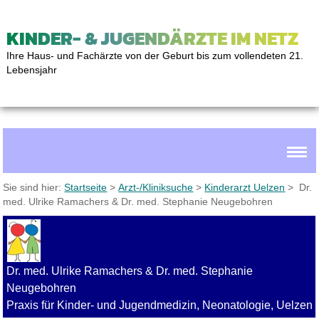
KINDER- & JUGENDÄRZTE IM NETZ
Ihre Haus- und Fachärzte von der Geburt bis zum vollendeten 21.
Lebensjahr
Sie sind hier:
Startseite
>
Arzt-/Kliniksuche
>
Kinderarzt Uelzen
> Dr.
med. Ulrike Ramachers & Dr. med. Stephanie Neugebohren
Dr. med. Ulrike Ramachers & Dr. med. Stephanie
Neugebohren
Praxis für Kinder- und Jugendmedizin, Neonatologie, Uelzen