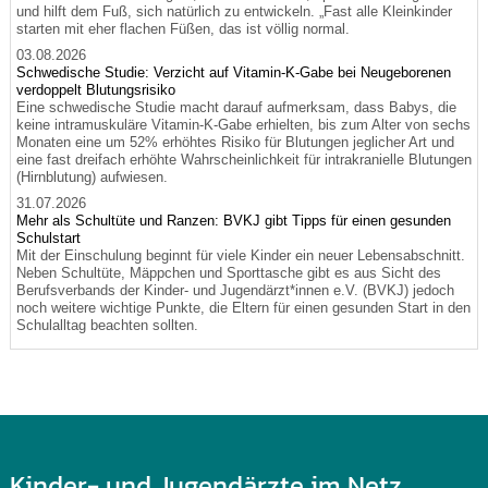
und hilft dem Fuß, sich natürlich zu entwickeln. „Fast alle Kleinkinder
starten mit eher flachen Füßen, das ist völlig normal.
03.08.2026
Schwedische Studie: Verzicht auf Vitamin-K-Gabe bei Neugeborenen
verdoppelt Blutungsrisiko
Eine schwedische Studie macht darauf aufmerksam, dass Babys, die
keine intramuskuläre Vitamin-K-Gabe erhielten, bis zum Alter von sechs
Monaten eine um 52% erhöhtes Risiko für Blutungen jeglicher Art und
eine fast dreifach erhöhte Wahrscheinlichkeit für intrakranielle Blutungen
(Hirnblutung) aufwiesen.
31.07.2026
Mehr als Schultüte und Ranzen: BVKJ gibt Tipps für einen gesunden
Schulstart
Mit der Einschulung beginnt für viele Kinder ein neuer Lebensabschnitt.
Neben Schultüte, Mäppchen und Sporttasche gibt es aus Sicht des
Berufsverbands der Kinder- und Jugendärzt*innen e.V. (BVKJ) jedoch
noch weitere wichtige Punkte, die Eltern für einen gesunden Start in den
Schulalltag beachten sollten.
Kinder- und Jugendärzte im Netz