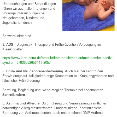
Untersuchungen und Behandlungen
führen wir auch alle Impfungen und
Vorsorgeuntersuchungen bei
Neugeborenen, Kindern und
Jugendlichen durch.
Schwerpunkte sind
1.
ADS
- Diagnostik, Therapie und
Frühprävention/Vorbeugung
im
Kleinkindalter.
https://www.klett-cotta.de/produkt/karsten-dietrich-aufmerksamkeitsdefizit-
syndrom-9783608265644-t-2057
2.
Früh- und Neugeborenenbetreuung.
Auch hier bei sehr frühen
Entwicklungsauf- fälligkeiten enge Kooperation mit Krankengymnsten und
häuslicher Frühförderung
Beratung, Begleitung und, wenn möglich Therapie bei sogenannten
Schreikindern
.
3.
Asthma und Allergie
. Durchführung und Veranlassung sämtlicher
notwenfigen Allergietestverfahren. Lungenfunktion. Kontinuierliche
Betreuung von Asthmapatienten, auch entsprechend DMP Asthma.