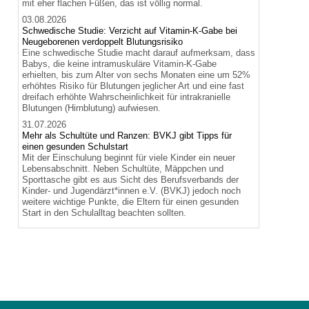
mit eher flachen Füßen, das ist völlig normal.
03.08.2026
Schwedische Studie: Verzicht auf Vitamin-K-Gabe bei
Neugeborenen verdoppelt Blutungsrisiko
Eine schwedische Studie macht darauf aufmerksam, dass
Babys, die keine intramuskuläre Vitamin-K-Gabe
erhielten, bis zum Alter von sechs Monaten eine um 52%
erhöhtes Risiko für Blutungen jeglicher Art und eine fast
dreifach erhöhte Wahrscheinlichkeit für intrakranielle
Blutungen (Hirnblutung) aufwiesen.
31.07.2026
Mehr als Schultüte und Ranzen: BVKJ gibt Tipps für
einen gesunden Schulstart
Mit der Einschulung beginnt für viele Kinder ein neuer
Lebensabschnitt. Neben Schultüte, Mäppchen und
Sporttasche gibt es aus Sicht des Berufsverbands der
Kinder- und Jugendärzt*innen e.V. (BVKJ) jedoch noch
weitere wichtige Punkte, die Eltern für einen gesunden
Start in den Schulalltag beachten sollten.