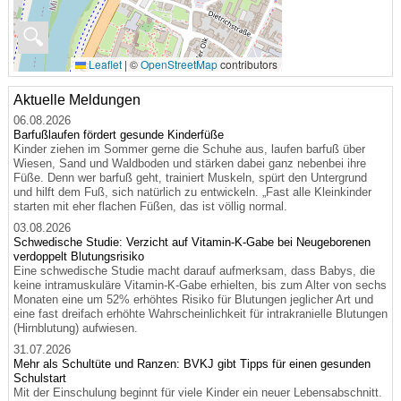
🔍
Leaflet
|
©
OpenStreetMap
contributors
Aktuelle Meldungen
06.08.2026
Barfußlaufen fördert gesunde Kinderfüße
Kinder ziehen im Sommer gerne die Schuhe aus, laufen barfuß über
Wiesen, Sand und Waldboden und stärken dabei ganz nebenbei ihre
Füße. Denn wer barfuß geht, trainiert Muskeln, spürt den Untergrund
und hilft dem Fuß, sich natürlich zu entwickeln. „Fast alle Kleinkinder
starten mit eher flachen Füßen, das ist völlig normal.
03.08.2026
Schwedische Studie: Verzicht auf Vitamin-K-Gabe bei Neugeborenen
verdoppelt Blutungsrisiko
Eine schwedische Studie macht darauf aufmerksam, dass Babys, die
keine intramuskuläre Vitamin-K-Gabe erhielten, bis zum Alter von sechs
Monaten eine um 52% erhöhtes Risiko für Blutungen jeglicher Art und
eine fast dreifach erhöhte Wahrscheinlichkeit für intrakranielle Blutungen
(Hirnblutung) aufwiesen.
31.07.2026
Mehr als Schultüte und Ranzen: BVKJ gibt Tipps für einen gesunden
Schulstart
Mit der Einschulung beginnt für viele Kinder ein neuer Lebensabschnitt.