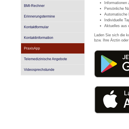
Informationen
BMI-Rechner
Persönliche Na
Automatische 
Erinnerungstermine
Impfsicherheit
Notdienste
Empfehlungen zum
Individuelle T
Aktuelles aus 
Kontaktformular
Laden Sie sich die k
Häufige Fragen
Hörlexikon
Kontaktinformation
bzw. Ihre Ärztin oder 
PraxisApp
Recht auf Impfung
Material zu den Vo
Telemedizinische Angebote
Videosprechstunde
Vorsorge- und Impf
Entwicklungskalen
Broschüren und Inf
Familienzeit gesun