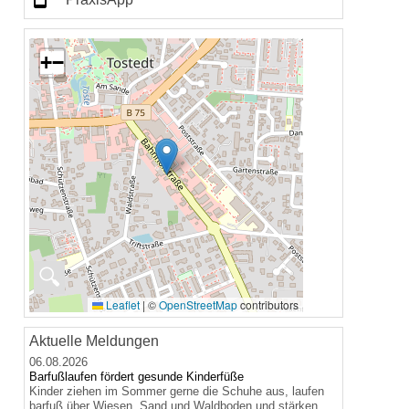
+
−
🔍
Leaflet
|
©
OpenStreetMap
contributors
Aktuelle Meldungen
06.08.2026
Barfußlaufen fördert gesunde Kinderfüße
Kinder ziehen im Sommer gerne die Schuhe aus, laufen
barfuß über Wiesen, Sand und Waldboden und stärken