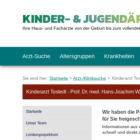
KINDER- & JUGENDÄR
Ihre Haus- und Fachärzte von der Geburt bis zum vollende
Arzt-Suche
Altersgruppen
Krankheiten
Das erste Jahr
Baby: U1 bis U6
Impfkalender
Notrufnummern
Notdienste
BMI-Rechner
Sie sind hier:
Startseite
>
Arzt-/Kliniksuche
> Kinderarzt Tost
Kinderarzt Tostedt - Prof. Dr. med. Hans-Joachim 
Kleinkinder
Kleinkind: U7 bis 
Impfen: Wann und w
Giftnotruf
Sozialpädiatrie
Körpergrößen-Rec
Startseite
Wir haben die P
Schulkinder
Schulkind: U10 bi
Was muss man bea
Hausapotheke
Gesundheitsämter
Blutdruckrechner
für Sie freigesch
Unser Team
Informationen aus 
schnell und direkt
Leistungsspektrum
Jugendliche
Teenager: J1 bis J
Impfreaktionen
Sofortmaßnahmen
Link-Tipps
Wachstum-Rechne