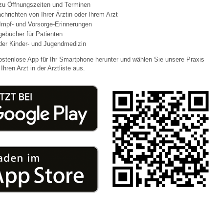
 zu Öffnungszeiten und Terminen
chrichten von Ihrer Ärztin oder Ihrem Arzt
Impf- und Vorsorge-Erinnerungen
 Bildschirmmediengebrauch
agebücher für Patienten
der Kinder- und Jugendmedizin
ostenlose App für Ihr Smartphone herunter und wählen Sie unsere Praxis
Ihren Arzt in der Arztliste aus.
rsorgen
erinnerung
der
ormationsflyer
d gestalten