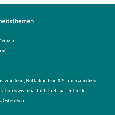
heitsthemen
Medizin
rie
ensivmedizin, Notfallmedizin & Schmerzmedizin
itation www.reha-hilft-krebspatienten.de
 Österreich