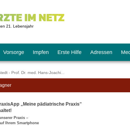
ZTE IM NETZ
ten 21. Lebensjahr
Vorsorge
Impfen
Erste Hilfe
Adressen
Med
edt - Prof. Dr. med. Hans-Joachi...
Wagner
U9
ie oft?
hner
raxisApp „Meine pädiatrische Praxis“
s U11
chten?
altet!
unserer Praxis –
 auf Ihrem Smartphone
2
r