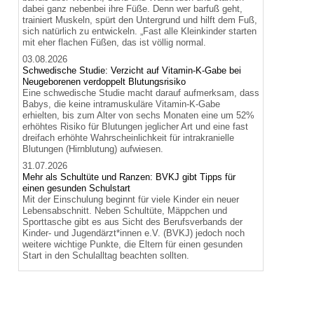
dabei ganz nebenbei ihre Füße. Denn wer barfuß geht,
trainiert Muskeln, spürt den Untergrund und hilft dem Fuß,
sich natürlich zu entwickeln. „Fast alle Kleinkinder starten
mit eher flachen Füßen, das ist völlig normal.
03.08.2026
Schwedische Studie: Verzicht auf Vitamin-K-Gabe bei
Neugeborenen verdoppelt Blutungsrisiko
Eine schwedische Studie macht darauf aufmerksam, dass
Babys, die keine intramuskuläre Vitamin-K-Gabe
erhielten, bis zum Alter von sechs Monaten eine um 52%
erhöhtes Risiko für Blutungen jeglicher Art und eine fast
dreifach erhöhte Wahrscheinlichkeit für intrakranielle
Blutungen (Hirnblutung) aufwiesen.
31.07.2026
Mehr als Schultüte und Ranzen: BVKJ gibt Tipps für
einen gesunden Schulstart
Mit der Einschulung beginnt für viele Kinder ein neuer
Lebensabschnitt. Neben Schultüte, Mäppchen und
Sporttasche gibt es aus Sicht des Berufsverbands der
Kinder- und Jugendärzt*innen e.V. (BVKJ) jedoch noch
weitere wichtige Punkte, die Eltern für einen gesunden
Start in den Schulalltag beachten sollten.