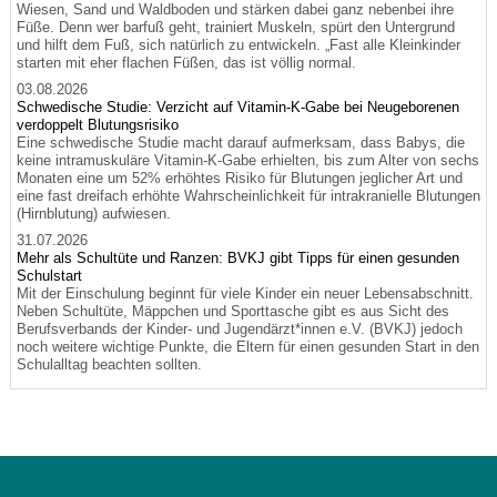
Wiesen, Sand und Waldboden und stärken dabei ganz nebenbei ihre
Füße. Denn wer barfuß geht, trainiert Muskeln, spürt den Untergrund
und hilft dem Fuß, sich natürlich zu entwickeln. „Fast alle Kleinkinder
starten mit eher flachen Füßen, das ist völlig normal.
03.08.2026
Schwedische Studie: Verzicht auf Vitamin-K-Gabe bei Neugeborenen
verdoppelt Blutungsrisiko
Eine schwedische Studie macht darauf aufmerksam, dass Babys, die
keine intramuskuläre Vitamin-K-Gabe erhielten, bis zum Alter von sechs
Monaten eine um 52% erhöhtes Risiko für Blutungen jeglicher Art und
eine fast dreifach erhöhte Wahrscheinlichkeit für intrakranielle Blutungen
(Hirnblutung) aufwiesen.
31.07.2026
Mehr als Schultüte und Ranzen: BVKJ gibt Tipps für einen gesunden
Schulstart
Mit der Einschulung beginnt für viele Kinder ein neuer Lebensabschnitt.
Neben Schultüte, Mäppchen und Sporttasche gibt es aus Sicht des
Berufsverbands der Kinder- und Jugendärzt*innen e.V. (BVKJ) jedoch
noch weitere wichtige Punkte, die Eltern für einen gesunden Start in den
Schulalltag beachten sollten.