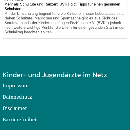
Mehr als Schultüte und Ranzen: BVKJ gibt Tipps für einen gesunden
Schulstart
Mit der Einschulung beginnt für viele Kinder ein neuer Lebensabschnitt.
Neben Schultüte, Mäppchen und Sporttasche gibt es aus Sicht des
Berufsverbands der Kinder- und Jugendärzt*innen e.V. (BVKJ) jedoch
noch weitere wichtige Punkte, die Eltern für einen gesunden Start in den
Schulalltag beachten sollten.
Kinder- und Jugendärzte im Netz
Impressum
Datenschutz
Disclaimer
Barrierefreiheit