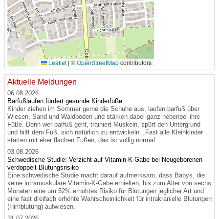
🔍
Leaflet
|
©
OpenStreetMap
contributors
Aktuelle Meldungen
06.08.2026
Barfußlaufen fördert gesunde Kinderfüße
Kinder ziehen im Sommer gerne die Schuhe aus, laufen barfuß über
Wiesen, Sand und Waldboden und stärken dabei ganz nebenbei ihre
Füße. Denn wer barfuß geht, trainiert Muskeln, spürt den Untergrund
und hilft dem Fuß, sich natürlich zu entwickeln. „Fast alle Kleinkinder
starten mit eher flachen Füßen, das ist völlig normal.
03.08.2026
Schwedische Studie: Verzicht auf Vitamin-K-Gabe bei Neugeborenen
verdoppelt Blutungsrisiko
Eine schwedische Studie macht darauf aufmerksam, dass Babys, die
keine intramuskuläre Vitamin-K-Gabe erhielten, bis zum Alter von sechs
Monaten eine um 52% erhöhtes Risiko für Blutungen jeglicher Art und
eine fast dreifach erhöhte Wahrscheinlichkeit für intrakranielle Blutungen
(Hirnblutung) aufwiesen.
31.07.2026