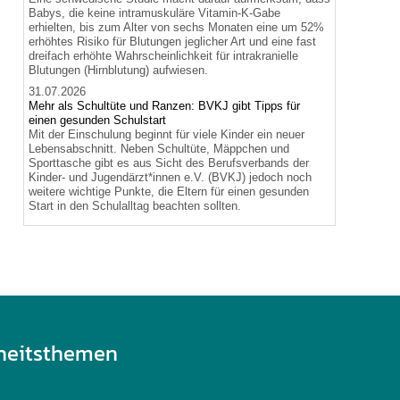
Babys, die keine intramuskuläre Vitamin-K-Gabe
erhielten, bis zum Alter von sechs Monaten eine um 52%
erhöhtes Risiko für Blutungen jeglicher Art und eine fast
dreifach erhöhte Wahrscheinlichkeit für intrakranielle
Blutungen (Hirnblutung) aufwiesen.
31.07.2026
Mehr als Schultüte und Ranzen: BVKJ gibt Tipps für
einen gesunden Schulstart
Mit der Einschulung beginnt für viele Kinder ein neuer
Lebensabschnitt. Neben Schultüte, Mäppchen und
Sporttasche gibt es aus Sicht des Berufsverbands der
Kinder- und Jugendärzt*innen e.V. (BVKJ) jedoch noch
weitere wichtige Punkte, die Eltern für einen gesunden
Start in den Schulalltag beachten sollten.
heitsthemen