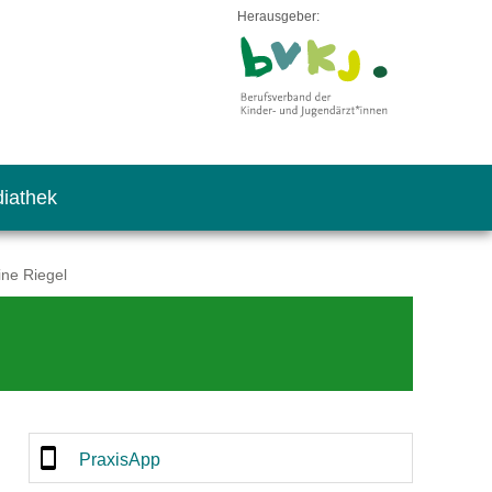
Herausgeber:
iathek
ine Riegel
PraxisApp