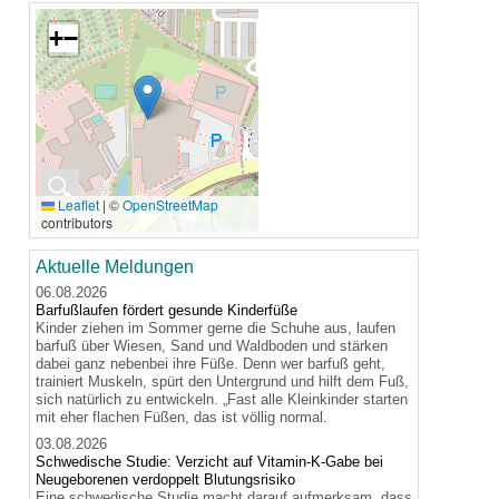
+
−
🔍
Leaflet
|
©
OpenStreetMap
contributors
Aktuelle Meldungen
06.08.2026
Barfußlaufen fördert gesunde Kinderfüße
Kinder ziehen im Sommer gerne die Schuhe aus, laufen
barfuß über Wiesen, Sand und Waldboden und stärken
dabei ganz nebenbei ihre Füße. Denn wer barfuß geht,
trainiert Muskeln, spürt den Untergrund und hilft dem Fuß,
sich natürlich zu entwickeln. „Fast alle Kleinkinder starten
mit eher flachen Füßen, das ist völlig normal.
03.08.2026
Schwedische Studie: Verzicht auf Vitamin-K-Gabe bei
Neugeborenen verdoppelt Blutungsrisiko
Eine schwedische Studie macht darauf aufmerksam, dass