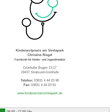
 Bildschirmmediengebrauch
rsorgen
Kinderarztpraxis am Strelapark
Christine Riegel
Fachärztin für Kinder- und Jugendmedizin
erinnerung
der
Grünhufer Bogen 13-17
18437 Stralsund-Grünhufe
ormationsflyer
Telefon:
03831 4 44 03 90
Fax:
03831 4 44 03 91
www.kinderarztamstrelapark.de
d gestalten
08.00 - 12.00 Uhr