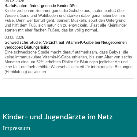
06.08.2026
Barfußlaufen fördert gesunde Kinderfüße
Kinder ziehen im Sommer gerne die Schuhe aus, laufen barfuß über
Wiesen, Sand und Waldboden und stärken dabei ganz nebenbei ihre
Füße. Denn wer barfuß geht, trainiert Muskeln, spürt den Untergrund
und hilft dem Fuß, sich natürlich zu entwickeln. „Fast alle Kleinkinder
starten mit eher flachen Füßen, das ist völlig normal.
03.08.2026
Schwedische Studie: Verzicht auf Vitamin-K-Gabe bei Neugeborenen
verdoppelt Blutungsrisiko
Eine schwedische Studie macht darauf aufmerksam, dass Babys, die
keine intramuskuläre Vitamin-K-Gabe erhielten, bis zum Alter von sechs
Monaten eine um 52% erhöhtes Risiko für Blutungen jeglicher Art und
eine fast dreifach erhöhte Wahrscheinlichkeit für intrakranielle Blutungen
(Hirnblutung) aufwiesen.
Kinder- und Jugendärzte im Netz
Impressum