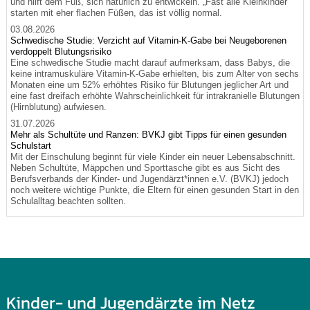
und hilft dem Fuß, sich natürlich zu entwickeln. „Fast alle Kleinkinder
starten mit eher flachen Füßen, das ist völlig normal.
03.08.2026
Schwedische Studie: Verzicht auf Vitamin-K-Gabe bei Neugeborenen
verdoppelt Blutungsrisiko
Eine schwedische Studie macht darauf aufmerksam, dass Babys, die
keine intramuskuläre Vitamin-K-Gabe erhielten, bis zum Alter von sechs
Monaten eine um 52% erhöhtes Risiko für Blutungen jeglicher Art und
eine fast dreifach erhöhte Wahrscheinlichkeit für intrakranielle Blutungen
(Hirnblutung) aufwiesen.
31.07.2026
Mehr als Schultüte und Ranzen: BVKJ gibt Tipps für einen gesunden
Schulstart
Mit der Einschulung beginnt für viele Kinder ein neuer Lebensabschnitt.
Neben Schultüte, Mäppchen und Sporttasche gibt es aus Sicht des
Berufsverbands der Kinder- und Jugendärzt*innen e.V. (BVKJ) jedoch
noch weitere wichtige Punkte, die Eltern für einen gesunden Start in den
Schulalltag beachten sollten.
Kinder- und Jugendärzte im Netz