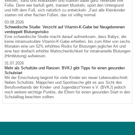
Wiesen, Sand und Waldboden und stärken dabei ganz nebenbei ihre
Füße. Denn wer barfuß geht, trainiert Muskeln, spürt den Untergrund
und hilft dem Fuß, sich natürlich zu entwickeln. „Fast alle Kleinkinder
starten mit eher flachen Füßen, das ist völlig normal.
03.08.2026
Schwedische Studie: Verzicht auf Vitamin-K-Gabe bei Neugeborenen
verdoppelt Blutungsrisiko
Eine schwedische Studie macht darauf aufmerksam, dass Babys, die
keine intramuskuläre Vitamin-K-Gabe erhielten, bis zum Alter von sechs
Monaten eine um 52% erhöhtes Risiko für Blutungen jeglicher Art und
eine fast dreifach erhöhte Wahrscheinlichkeit für intrakranielle Blutungen
(Hirnblutung) aufwiesen.
31.07.2026
Mehr als Schultüte und Ranzen: BVKJ gibt Tipps für einen gesunden
Schulstart
Mit der Einschulung beginnt für viele Kinder ein neuer Lebensabschnitt.
Neben Schultüte, Mäppchen und Sporttasche gibt es aus Sicht des
Berufsverbands der Kinder- und Jugendärzt*innen e.V. (BVKJ) jedoch
noch weitere wichtige Punkte, die Eltern für einen gesunden Start in den
Schulalltag beachten sollten.